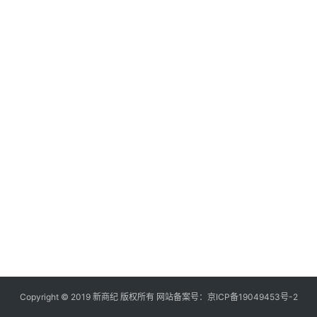
快
讯
创
投
纪
数
说
新
商
新
商
专
栏
Copyright © 2019
新商纪
版权所有 网站备案号：
京ICP备19049453号-2