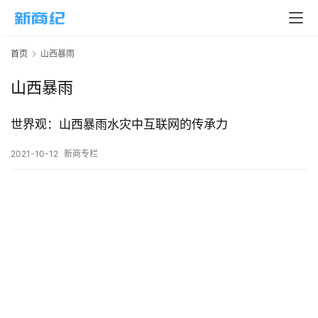
页
新
首页
山西暴雨
商
业
山西暴雨
5
世界观：山西暴雨水灾中互联网的传承力
G
2021-10-12
新商专栏
人
工
智
能
A
I
科
技