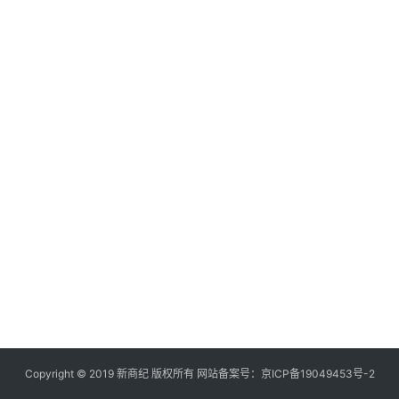
快
讯
创
投
纪
数
说
新
商
新
商
专
栏
Copyright © 2019
新商纪
版权所有 网站备案号：
京ICP备19049453号-2