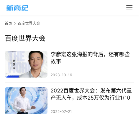
页
新
首页
百度世界大会
商
业
百度世界大会
5
李彦宏这张海报的背后，还有哪些
G
故事
人
2023-10-16
工
智
2022百度世界大会：发布第六代量
能
产无人车，成本25万仅为行业1/10
A
I
2022-07-21
科
技