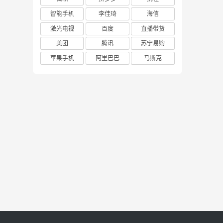
智能手机
李佳琦
海信
激光电视
百度
直播带货
美团
腾讯
苏宁易购
苹果手机
阿里巴巴
马斯克