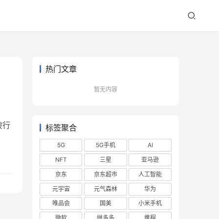
热门文章
暂无内容
破行
标签聚合
5G
5G手机
AI
NFT
三星
亚马逊
京东
京东超市
人工智能
元宇宙
元气森林
华为
唯品会
国美
小米手机
微软
拼多多
携程