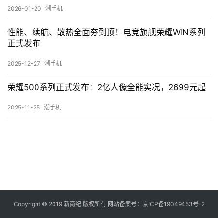
快
2026-01-20
潮手机
讯
性能、续航、散热全面夯到顶！电竞旗舰荣耀WIN系列
正式发布
创
投
2025-12-27
潮手机
纪
荣耀500系列正式发布：2亿人像全能实况，2699元起
数
说
2025-11-25
潮手机
新
商
新
商
专
栏
Copyright © 2019
新商纪
版权所有 网站备案号：
京ICP备19049453号-2