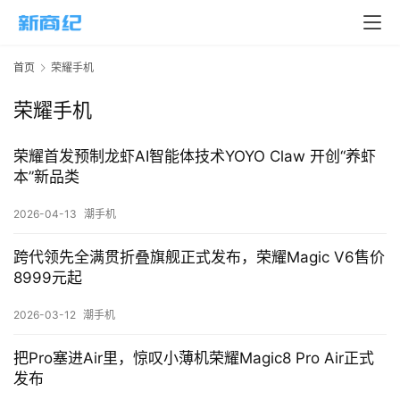
页
新
首页
荣耀手机
商
业
荣耀手机
5
荣耀首发预制龙虾AI智能体技术YOYO Claw 开创“养虾
G
本”新品类
人
2026-04-13
潮手机
工
智
跨代领先全满贯折叠旗舰正式发布，荣耀Magic V6售价
能
8999元起
A
2026-03-12
潮手机
I
把Pro塞进Air里，惊叹小薄机荣耀Magic8 Pro Air正式
科
发布
技