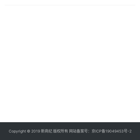
快
讯
创
投
纪
数
说
新
商
新
商
专
栏
Copyright © 2019
新商纪
版权所有 网站备案号：
京ICP备19049453号-2