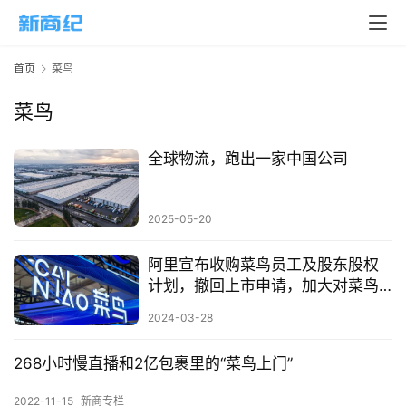
页
新
首页
菜鸟
商
业
菜鸟
5
全球物流，跑出一家中国公司
G
人
2025-05-20
工
智
阿里宣布收购菜鸟员工及股东股权
能
计划，撤回上市申请，加大对菜鸟
A
战略投入
2024-03-28
I
268小时慢直播和2亿包裹里的“菜鸟上门”
科
技
2022-11-15
新商专栏