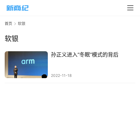
页
新
首页
软银
商
业
软银
5
孙正义进入“冬眠”模式的背后
G
人
2022-11-18
工
智
能
A
I
科
技