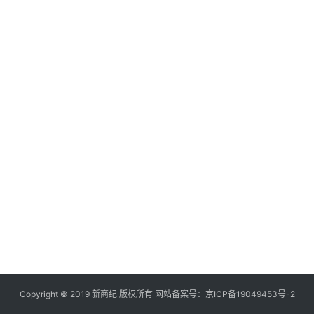
快
讯
创
投
纪
数
说
新
商
新
商
专
栏
Copyright © 2019
新商纪
版权所有 网站备案号：
京ICP备19049453号-2