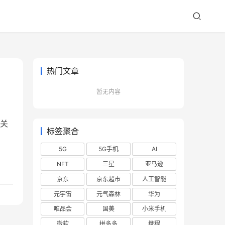
热门文章
暂无内容
关
标签聚合
5G
5G手机
AI
NFT
三星
亚马逊
京东
京东超市
人工智能
元宇宙
元气森林
华为
唯品会
国美
小米手机
微软
拼多多
携程