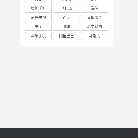
智能手机
李佳琦
海信
激光电视
百度
直播带货
美团
腾讯
苏宁易购
苹果手机
阿里巴巴
马斯克