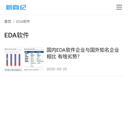
页
新
首页
EDA软件
商
业
EDA软件
5
国内EDA软件企业与国外知名企业
G
相比 有啥劣势？
人
2020-05-25
工
智
能
A
I
科
技