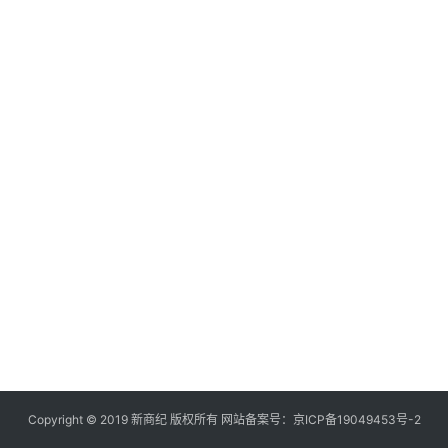
快
讯
创
投
纪
数
说
新
商
新
商
专
栏
Copyright © 2019
新商纪
版权所有 网站备案号：
京ICP备19049453号-2