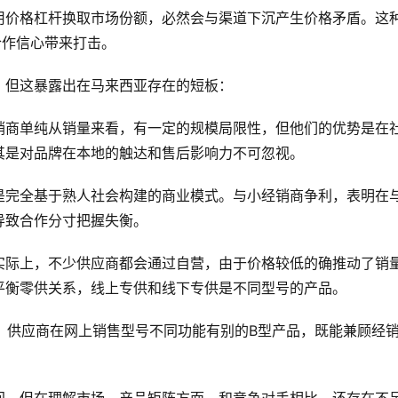
用价格杠杆换取市场份额，必然会与渠道下沉产生价格矛盾。这
合作信心带来打击。
，但这暴露出在马来西亚存在的短板：
销商单纯从销量来看，有一定的规模局限性，但他们的优势是在
其是对品牌在本地的触达和售后影响力不可忽视。
是完全基于熟人社会构建的商业模式。与小经销商争利，表明在
导致合作分寸把握失衡。
实际上，不少供应商都会通过自营，由于价格较低的确推动了销
平衡零供关系，线上专供和线下专供是不同型号的产品。
，供应商在网上销售型号不同功能有别的B型产品，既能兼顾经
间，但在理解市场、产品矩阵方面，和竞争对手相比，还存在不