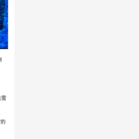
倒
且需
”的