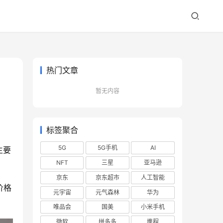
热门文章
暂无内容
标签聚合
5G
5G手机
AI
主要
NFT
三星
亚马逊
京东
京东超市
人工智能
价格
元宇宙
元气森林
华为
唯品会
国美
小米手机
微软
拼多多
携程