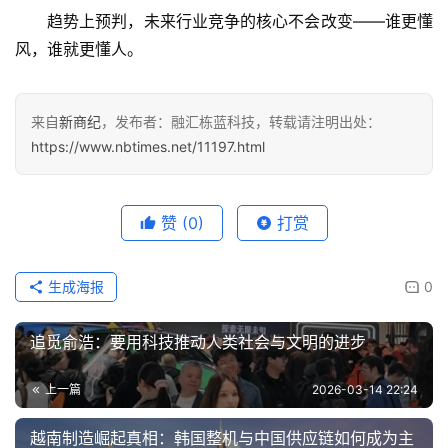
趋势上预判，未来行业竞争的核心不会改变——谁更懂
风，谁就更懂人。
来自
新商纪
，发布者：融汇栋蓝科技，转载请注明出处：
https://www.nbtimes.net/11197.html
赞
(0)
打赏
生成海报
0
追觅俞浩：要用科技推动人类社会与文明的进步
上一篇
2026-03-14 22:24
越南制造崛起真相：韩国整机与中国供应链如何成为主