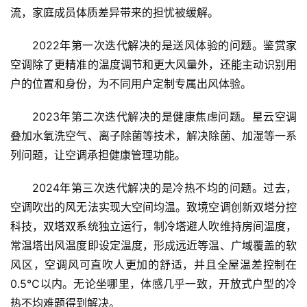
数
流，家庭成员体质差异带来的担忧被缓解。
说
新
2022年第一次迭代解决的是送风体验的问题。鉴赏家
商
空调除了更精准的温度调节和更大风量外，还能主动识别用
户的位置和身份，为不同用户定制专属出风体验。
新
商
2023年第二次迭代解决的是健康焦虑问题。星云空调
专
叠加水氧洗空气、离子除菌等技术，解决除菌、加湿等一系
栏
列问题，让空调承担健康管理功能。
专
2024年第三次迭代解决的是冷热不均的问题。过去，
题
空调吹出的风无法实现大空间均温。致境空调创新双塔分控
科技，双塔双系统独立运行，制冷塔避人吹维持房间温度，
常温塔出风温度即设定温度，形成远近等温、广域覆盖的软
风区，空调风可直吹人更加的舒适，并且全屋温差控制在
0.5℃以内。无论坐哪里，体感几乎一致，开放式户型的冷
热不均难题得到解决。