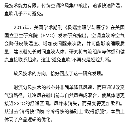
是技术能力有限。传统空调冷风集中喷出，追求快速降温，
直吹几乎不可避免。
2015年，美国学术期刊《极端生理学与医学》在美国
国立卫生研究院（PMC）发表研究指出，空调直吹冷空气
会降低皮肤温度、增加夜间醒来次数，并可能影响睡眠质
量，建议避免长时间直吹人体。研究将气流组织与体感和健
康直接联系起来，这让“避免直吹”不再只是经验判断。
首
软风技术的方向，恰好回应了这一研究发现。
页
射流匀风技术的核心并非简单降低风速，而是通过改变
新
气流路径，让冷风在输出前与自然风完成混合，使其体感更
商
接近23℃的舒适区间。风并未消失，而是变得更加柔和。
业
从过去“冷得快”到如今冷得快的基础上“吹得舒服”，本质上
体现了产品逻辑的优化。
5
G