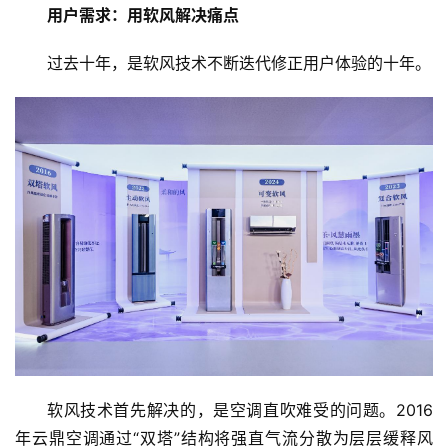
用户需求：用软风解决痛点
人
过去十年，是软风技术不断迭代修正用户体验的十年。
工
智
能
A
I
科
技
快
讯
创
投
纪
软风技术首先解决的，是空调直吹难受的问题。2016
年云鼎空调通过“双塔”结构将强直气流分散为层层缓释风