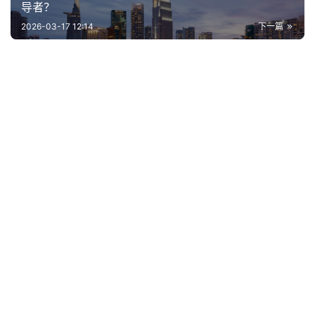
导者？
2026-03-17 12:14
下一篇
相关推荐
紧跟家电主流趋势 海信打出这套组合拳能否力透万钧？
长虹控股集团的发展韧性 五大上市公司成强力支撑
为何卡萨帝的科技原创能成为行业热词？
2022年不是家电下乡而是家电更新 两者差异体现在哪
里？
三个主要矛盾影响马来西亚新风空调普及