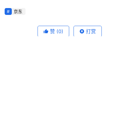
京东
赞
(0)
打赏
生成海报
0
越南一季度“三驾马车”同步上行：从5.7万家新增企业看
增长结构
上一篇
2026-04-09 09:55
LG空调在印度一季度销量破100万台 扩张节奏正在加
快
2026-04-12 13:02
下一篇
相关推荐