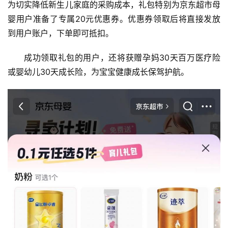
为切实降低新生儿家庭的采购成本，礼包特别为京东超市母
科
婴用户准备了专属20元优惠券。优惠券领取后将直接发放
技
到用户账户，下单即可抵扣。
快
讯
成功领取礼包的用户，还将获赠孕妈30天百万医疗险
或婴幼儿30天成长险，为宝宝健康成长保驾护航。
创
投
纪
数
说
新
商
新
商
专