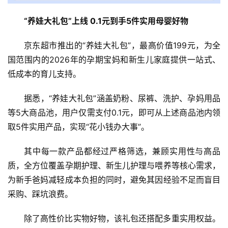
首
“养娃大礼包”上线 0.1元到手5件实用母婴好物
页
京东超市推出的“养娃大礼包”，最高价值199元，为全
新
国范围内的2026年的孕期宝妈和新生儿家庭提供一站式、
商
低成本的育儿支持。
业
据悉，“养娃大礼包”涵盖奶粉、尿裤、洗护、孕妈用品
5
等5大商品池，用户仅需支付0.1元，即可从上述商品池内领
G
取5件实用产品，实现“花小钱办大事”。
人
其中每一款产品都经过严格筛选，兼顾实用性与高品
工
质，全方位覆盖孕期护理、新生儿护理与喂养等核心需求，
智
为新手爸妈减轻成本负担的同时，避免其因经验不足而盲目
能
采购、踩坑浪费。
A
I
除了高性价比实物好物，该礼包还搭配多重实用权益。