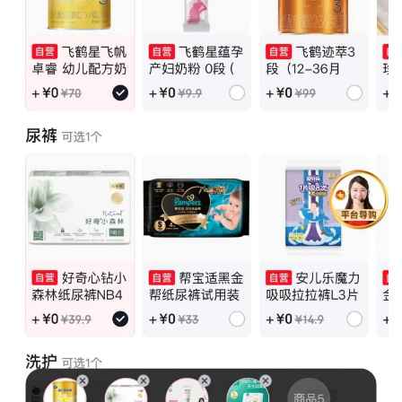
栏
专
题