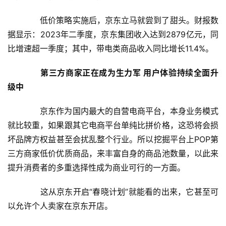
G
　　低价策略实施后，京东立马就尝到了甜头。财报数
人
据显示：2023年二季度，京东集团收入达到2879亿元，同
工
比增速超一季度；其中，带电类商品收入同比增长11.4%。
智
能
第三方商家正在成为生力军 用户体验持续全面升
A
级中
I
　　京东作为国内最大的自营电商平台，本身业务模式
科
就比较重，如果跟其它电商平台单纯比拼价格，这恐将会损
技
坏品牌方权益甚至会扰乱整个行业。所以挖掘平台上POP第
快
三方商家低价优质商品，来丰富自身的商品池数量，以此来
讯
提升消费者的多重选择性成为商业可行的一方面。
创
　　这从京东开启“春晓计划”就能看的出来，它甚至可
投
以允许个人卖家在京东开店。
纪