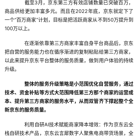
　　截至3月，京东第三方有效店铺数量已突破百万，
数
商品供给更加丰富多元。而且在2022年底，京东就定下了
说
一个“百万商家”计划，目标是把活跃商家从不到50万提升到
新
商
100万以上。
　　在逐渐依靠第三方商家丰富自身平台商品后，京东
新
商
把自营的服务能力也在循序渐进的复制粘贴给第三方商家，
专
以此来提升京东平台整体的服务质量，做到用户体验的持续
栏
升级。
专
整体的服务升级策略是小范围优化自营服务，通过
题
技术、资金补贴等方式大范围降低第三方那个商家的运营成
本、提升第三方商家的服务水平，从而双管齐下撑起整个全
新京东的服务质量。
　　利用自研AI技术赋能商家降本增效：作为京东云全
栈自研技术产品，京东云言犀数字人聚焦电商带货场景，全