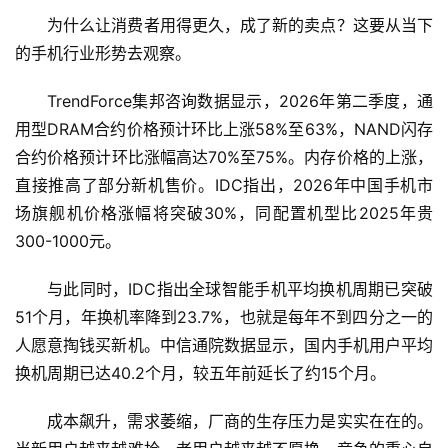
智
为什么让消费者用得更久，成了新的卖点？这要从当下
能
的手机行业形势去观察。
A
I
TrendForce集邦咨询数据显示，2026年第二季度，通
用型DRAM合约价格预计环比上涨58%至63%，NAND闪存
科
合约价格预计环比涨幅高达70%至75%。内存价格的上涨，
技
直接推高了部分新机售价。IDC指出，2026年中国手机市
快
讯
场旗舰机价格涨幅将突破30%，同配置机型比2025年贵
300-1000元。
创
与此同时，IDC指出全球智能手机平均换机周期已突破
投
纪
51个月，年换机率降到23.7%，也就是每年不到四分之一的
人愿意掏钱买新机。中信通院数据显示，国内手机用户平均
数
换机周期已达40.2个月，较五年前延长了约15个月。
说
新
成本飙升，需求萎缩，厂商的生存压力是实实在在的。
商