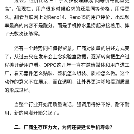
过去，性价比这三个字大多被理解成“同等价格配置更
高”，但现在，用户很多时候追求的还是同等价格，用得更
久。翻看互联网上对Reno14、Reno15的用户评价，出现频
率最高的内容不是跑分，而是手机掉水里捞起来接着用、摔
了无数次还能撑。
首
还有一个趋势同样值得留意。厂商对质量的讲述方式变
页
了，从过去只在发布会上念实验室数据，逐渐转向把生产过
程摊开给用户看。OPPO这几年一直在邀请媒体和用户进工
新
厂，看元器件怎么贴装、整机怎么组装、质检怎么做。这个
商
动作的意义不在展示，而在透明，让外界更清晰地看到质量
业
的形成过程。
5
当整个行业开始用质量说话，强调用得好不好、耐不耐
G
用，新的风潮开始兴起了。
人
二、厂商生存压力大，为何还要延长手机寿命？
工