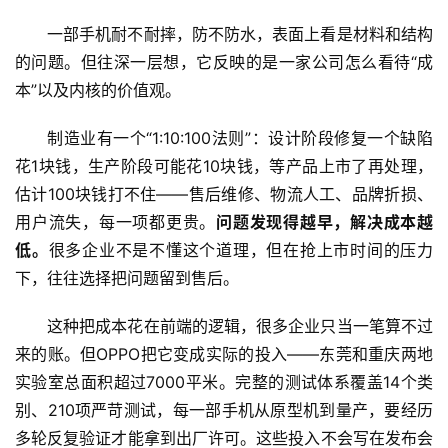
一部手机耐不耐摔，防不防水，表面上看是材料和结构
的问题。但往深一层想，它反映的是一家公司怎么看待“成
本”以及内核的价值观。
制造业有一个“1:10:100法则”：设计阶段修复一个缺陷
花1块钱，生产阶段可能花10块钱，等产品上市了再处理，
估计100块钱打不住——售后维修、物流人工、品牌折损、
用户流失，每一项都更贵。
问题发现得越早，解决成本越
低。
很多企业不是不懂这个道理，但在抢上市时间的压力
下，往往选择把问题留到售后。
这种把成本花在前端的逻辑，很多企业只当一笔算不过
来的账。但OPPO把它变成实际的投入——东莞和重庆两地
实验室总面积超过7000平米。完整的测试体系覆盖14个类
别、210项严苛测试，每一部手机从原型机到量产，要经历
多轮反复验证才能拿到出厂许可。这些投入不会写在发布会