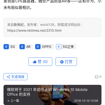
景则是CPE路由器，融合产品则是AR等——这和华为、小
米布局似曾相识。
来自
新商纪
，发布者：world128，转载请注明出处：
https://www.nbtimes.net/2310.html
5G
AR
OPPO
5G之争
赞
(0)
打赏
生成海报
0
微软将于 2021 年初停止对 Windows 10 Mobile
Office 的支持
上一篇
2019-12-10 13:08