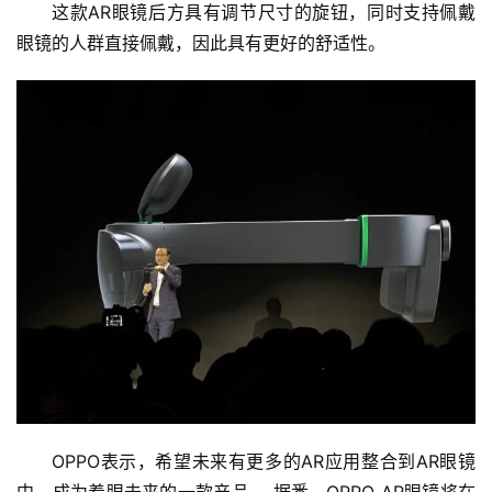
这款AR眼镜后方具有调节尺寸的旋钮，同时支持佩戴
5
眼镜的人群直接佩戴，因此具有更好的舒适性。
G
人
工
智
能
A
I
科
技
快
讯
创
OPPO表示，希望未来有更多的AR应用整合到AR眼镜
投
纪