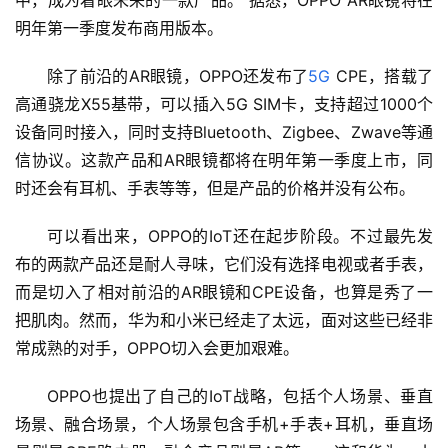
中，成为着眼未来的一款产品。 据悉，OPPO AR眼镜将在
明年第一季度发布商用版本。 
数
除了前沿的AR眼镜，OPPO还发布了
5G
 CPE，搭载了
说
新
高通骁龙X55基带，可以插入5G SIM卡，支持超过1000个
商
设备同时接入，同时支持Bluetooth、Zigbee、Zwave等通
信协议。这款产品和AR眼镜都将在明年第一季度上市，同
新
时还会有耳机、手表等等，但是产品的价格并没有公布。
商
专
可以看出来，OPPO的IoT还在起步阶段。不过最先发
栏
布的两款产品还是耐人寻味，它们没有选择电视或者手表，
而是切入了相对前沿的AR眼镜和CPE设备，也算是秀了一
专
把肌肉。然而，华为和小米已经走了太远，面对这些已经非
题
常成熟的对手，OPPO切入会更加艰难。
OPPO也提出了自己的IoT战略，包括个人场景、垂直
场景、融合场景，个人场景包含手机+手表+耳机，垂直场