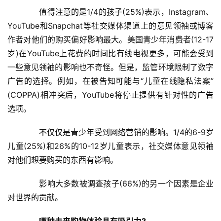
人
　　值得注意的是1/4的孩子(25%)表示，Instagram、
工
YouTube和Snapchat等社交媒体渠道上的意见领袖或博客
智
作者对他们的购买偏好影响最大。美国青少年消费者(12-17
能
岁)在YouTube上花费的时间比有线电视更多，可能会受到
A
一些意见领袖的影响也不奇怪。但是，监管环境限制了数字
I
广告的选择。例如，在被告知可能与“儿童在线隐私法案”
(COPPA)相冲突后，YouTube将停止提供有针对性的广告
科
技
选项。
快
讯
　　不仅仅是青少年受到网络营销的影响。1/4的6-9岁
儿童(25%)和26%的10-12岁儿童表示，社交媒体意见领袖
创
对他们想要购买的东西有影响。
投
纪
　　影响大多数被调查孩子(66%)的另一个因素是企业
对世界的贡献。
数