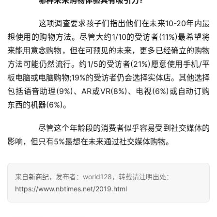
哪种未来购物体验具有吸引力?
说
新
　　这项调查要求孩子们指出他们在未来10-20年内最
商
想使用的购物方法。尽管大约1/10的受访者(11%)最希望将
来能用意念购物，但在可预见的未来，更多已经确立的购物
新
商
方法可能仍然流行。约1/5的受访者(21%)愿意使用手机/平
专
板电脑或电脑购物;19%的受访者仍会选择实体店。其他选择
栏
包括语音助理(9%)、AR或VR(8%)、电视(6%)或自动订购
东西的机器(6%)。
专
题
　　尽管这个年龄段的消费者似乎容易受到社交媒体的
影响，但只有5%最想在未来通过社交媒体购物。
来自
新商纪
，发布者：world128，转载请注明出处：
https://www.nbtimes.net/2019.html