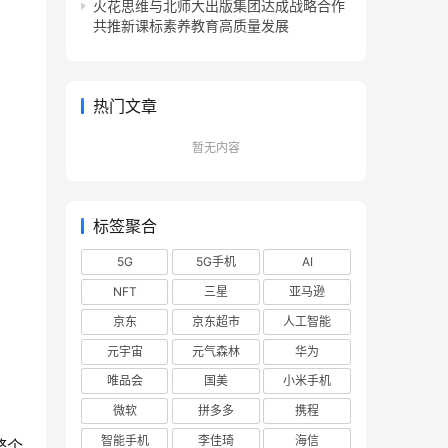
火花思维与北师大出版集团达成战略合作
共推新课标素养教育高质量发展
热门文章
暂无内容
标签聚合
5G
5G手机
AI
NFT
三星
亚马逊
京东
京东超市
人工智能
元宇宙
元气森林
华为
唯品会
国美
小米手机
微软
拼多多
携程
智能手机
李佳琦
海信
整个