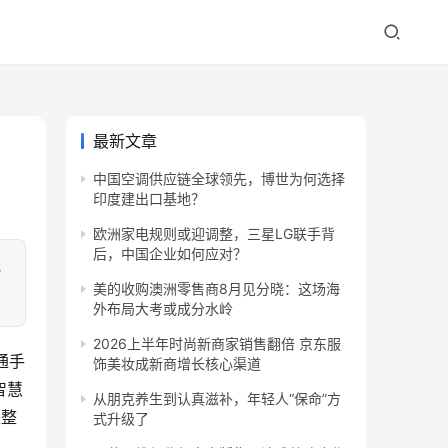
最新文章
中国空调供应链全球领先，博世为何选择
印度建出口基地？
欧洲家电规则或迎调整，三星LG联手背
后，中国企业如何应对？
熟
美的收购澳洲零售商8月见分晓：这场海
外布局大考或成分水岭
2026上半年时尚新商家销售翻倍 京东服
通手
饰美妆成新商增长核心渠道
智慧
从朋克养生到认真滋补，年轻人“保命”方
来整
式升级了