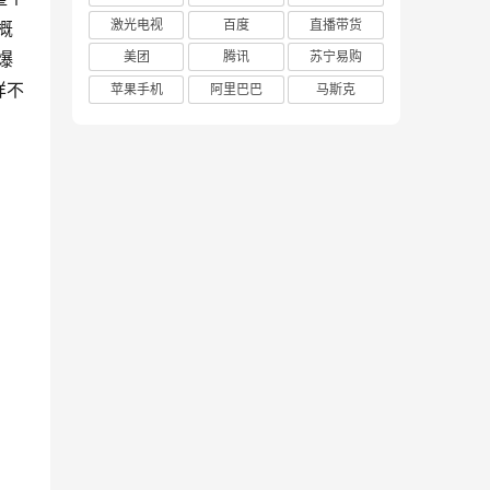
激光电视
百度
直播带货
概
爆
美团
腾讯
苏宁易购
样不
苹果手机
阿里巴巴
马斯克