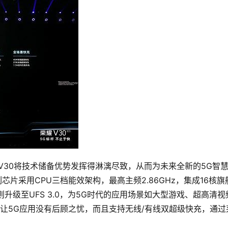
V30将技术储备优势发挥得淋漓尽致，从而为未来全新的5G智
片采用CPU三档能效架构，最高主频2.86GHz，集成16核旗
则升级至UFS 3.0，为5G时代的应用场景如大型游戏、超高清视
池让5G应用没有后顾之忧，而且支持无线/有线双超级快充，通过