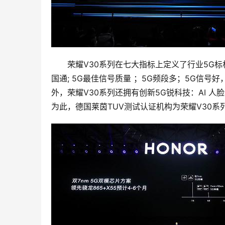
荣耀V30系列在七大指标上定义了行业5G标杆：
国通; 5G最佳信号质量 ；5G频段多；5G信号好
外，荣耀V30系列还拥有创新5G锐科技：AI 人
为此，德国莱茵TUV测试认证机构为荣耀V30系