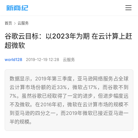
首页
云服务
谷歌云目标：以2023年为期 在云计算上赶
超微软
world128
2019-12-19 12:28
云服务
数据显示，2019年第三季度，亚马逊网络服务占全球
云计算市场份额的近33%，微软占17%，而谷歌不到
7%。虽然谷歌已经取得了一定的进步，但进步幅度远
不及微软。在2016年初，微软在云计算市场的规模不
到亚马逊的四分之一，而2019年微软已接近亚马逊一
半的规模。