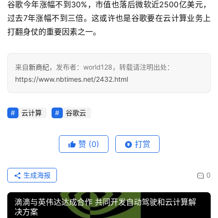
谷歌今年涨幅不到30%，市值也落后微软近2500亿美元，
过去7年涨幅不到三倍。这或许也是谷歌要在云计算业务上
打翻身仗的重要因素之一。
来自
新商纪
，发布者：world128，转载请注明出处：
https://www.nbtimes.net/2432.html
云计算
谷歌云
赞
(0)
打赏
生成海报
0
滴滴与英伟达达成合作 共同开发自动驾驶和云计算解
决方案