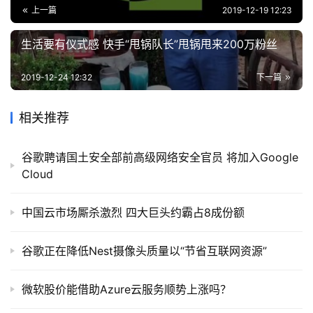
上一篇
2019-12-19 12:23
生活要有仪式感 快手“甩锅队长”甩锅甩来200万粉丝
2019-12-24 12:32
下一篇
相关推荐
谷歌聘请国土安全部前高级网络安全官员 将加入Google
Cloud
中国云市场厮杀激烈 四大巨头约霸占8成份额
谷歌正在降低Nest摄像头质量以“节省互联网资源”
微软股价能借助Azure云服务顺势上涨吗？