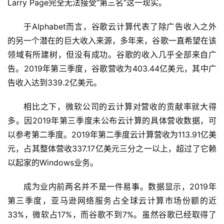
Larry Page完全无法接受“第三名”这一现实。
首
于Alphabet而言，谷歌云计算代表了除广告收入之外
页
的另一个潜在的巨大收入来源，多年来，谷歌一直希望在该
领域有所建树，但没有成功。谷歌的收入几乎全部来自广
新
告。2019年第三季度，谷歌营收为403.44亿美元，其中广
商
告收入达到339.2亿美元。
业
相比之下，微软公司的云计算对营收的贡献率就大得
5
多。因2019年第三季度未公布云计算的具体营收数据，可
G
以参考第二季度。2019年第二季度云计算营收为113.91亿美
元，占其整体营收337.17亿美元三分之一以上，超过了它赖
人
以起家的Windows业务。
工
智
成为业内前两名并不是一件易事。数据显示，2019年
能
第三季度，亚马逊网络服务占全球云计算市场份额的近
A
33%，微软占17%，而谷歌不到7%。虽然谷歌已经取得了
I