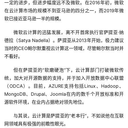
一定的进步，但进步幅度远不及微软。在2016年初，微软
科
在云计算市场的规模不到亚马逊的四分之一，而2019年微
技
软已接近亚马逊一半的规模。
快
讯
微软云计算的迅猛发展，离不开首席执行官萨提亚·纳
德拉（Satya Nadella）。萨提亚从2013年开始，极力建议
创
当时的CEO鲍尔默重视云计算这一领域，尽管鲍尔默当时并
投
不看好。
纪
但在萨提亚的“软磨硬泡”下，云计算部门打破微软传
数
统，加大对开源数据的支持，并于加入开放数据中心联盟
说
（ODCA）。目前，AZURE支持包括Linux、Hadoop、
新
MongoDB、Drupal、Joomla在内的数千个开放标准和开
商
源软件环境，在业内占据绝对领先地位。
新
与其说，云计算是萨提亚的“老本行”，不如说他在互联
商
网领域具有极强的前瞻性眼光。
专