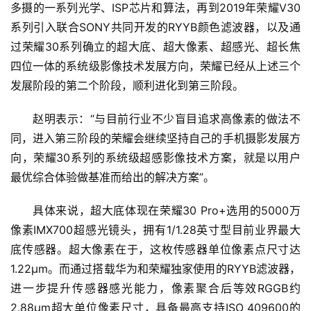
多摄的一系列光学、ISP芯片和算法，再到2019年荣耀V30
系列引入联合SONY共同开发的RYYB颜色滤波器，以及通
过荣耀30系列确立的超大底、超大像素、超感光、超长焦
四位一体的系统级影像技术发展方向，荣耀已经从上述三个
发展阶段的第二个阶段，顺利进化到第三阶段。
赵明表示：“与目前行业不少盲目追求高像素的做法不
同，进入第三阶段的荣耀会继续坚持自己的手机摄影发展方
向，荣耀30系列的系统级超感影像技术方案，就是以用户
最优综合体验做基准而给出的解决方案”。
具体来说，超大底体现在荣耀30 Pro+选用的5000万
像素IMX700超感光镜头，拥有1/1.28英寸型目前业界最大
底传感器。超大像素在于，这枚传感器单位像素点尺寸达
1.22μm。而通过搭载华为和荣耀独家使用的RYYB滤波器，
进一步提升传感器感光能力，像素聚合后等效RGGB约
首
2.88μm超大单位像素尺寸，具备最高支持ISO 409600的