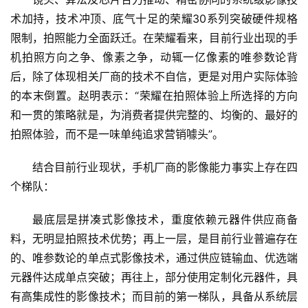
技
快
术加持，技术冲顶、底气十足的荣耀30系列突破硬件规格
讯
限制，拍照能力全面跃迁。在荣耀看来，目前行业出现的手
机拍照方向之争、像素之争，动辄一亿像素的唯参数论背
创
后，除了体现相关厂商的技术不自信，更是对用户实际体验
投
的本末倒置。赵明表示：“荣耀在拍照体验上所选择的方向
纪
和一贯的策略就是，为消费者提供完整的、均衡的、最好的
拍照体验，而不是一味单纯追求营销噱头”。
数
说
结合目前行业现状，手机厂商的影像能力事实上存在四
新
个梯队：
商
最底层是拼凑式影像技术，重度依赖元器件供应商备
新
料，无明显拍照技术优势；再上一层，是目前行业普遍存在
商
的、唯参数论的单点式影像技术，通过供应链输血、优选端
专
元器件达成单点突破；再往上，部分使用定制化元器件，具
栏
有高集成性的影像技术；而目前的第一梯队，具备从系统层