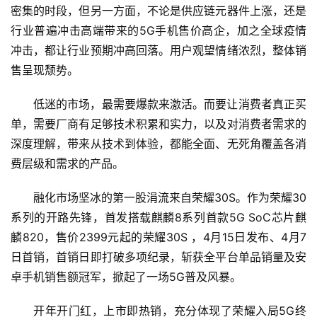
密集的时段，但另一方面，不论是供应链元器件上涨，还是
行业普遍冲击高端带来的5G手机售价高企，加之全球疫情
冲击，都让行业预期冲高回落。用户观望情绪浓烈，整体销
售呈现颓势。
低迷的市场，最需要爆款来激活。而要让消费者真正买
单，需要厂商有足够技术积累和实力，以及对消费者需求的
深度理解，带来从技术到体验，都能全面、无死角覆盖各消
费层级和需求的产品。
融化市场坚冰的第一股涓流来自荣耀30S。作为荣耀30
系列的开路先锋，首发搭载麒麟8系列首款5G SoC芯片麒
麟820，售价2399元起的荣耀30S ，4月15日发布、4月7
日首销，首销日即打破多项纪录，斩获全平台单品销量及安
卓手机销售额冠军，掀起了一场5G普及风暴。
开年开门红，上市即热销，充分体现了荣耀入局5G终