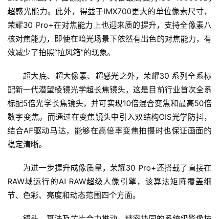
页
超感光能力。此外，得益于IMX700更大的单位像素尺寸，
荣耀30 Pro+在对焦能力上也迎来质的提升，支持全像素八
新
核对焦能力，即使在暗光场景下依然有出色的对焦能力，有
商
效减少了拍照“拉风箱”的现象。
业
超大底、超大像素、超感光之外，荣耀30 系列全系标
5
配新一代潜望棱镜光学超长焦镜头，这是目前行业首次全系
G
标配5倍光学长焦镜头，并可实现10倍混合变焦和最高50倍
数字变焦。而通过在变焦镜头中引入双结构OIS光学防抖，
人
结合AF驱动马达，能够在高倍率变焦拍摄时也保证画面的
工
稳定清晰。
智
能
为进一步提升成像质量，荣耀30 Pro+还搭载了直接在
A
I
RAW域运行的AI RAW超级人像引擎，该算法矩阵覆盖细
节、色彩、亮度和动态范围四个方面。
科
镜头、算法及芯片合力推动、精密协同的系统级影像技