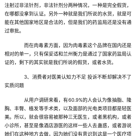
注射过非法针剂，非法针剂分两种情况，一种是完全假货，
在哪都没拿到认证。另外一种就是我们所说的水货，就是可
能在其他国家地区是合法的，但是我们的药监局还是没有通
过审批。
　　而在肉毒素方面，因为肉毒素这个品牌在国内还是
相对的单一，只有保妥适和兰州衡力是通过了国家药监局认
证的，剩下的其实就是我们所说的假货，或者水货。
　　3、消费者对医美认知力不足 投诉不断却解决不了
实质问题
　　从用户调研来看，有60.9%的人会认为像抽脂、隆
胸、丰臀、植发等手术类，以及面部的光电类项目都是轻医
美。所以，就会很容易被那种三无医生，或者黑机构，或者
小诊所，甚至是像酒店游医的这样一些人去蛊惑，或者游说
首
页
她们在这种地方去做，因为她们没有意识到这是一个医疗项