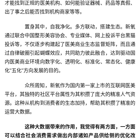
快
才能找到正规的医美机构、如何能验证器械、药品等真假、
讯
出了事之后能否找到机构商家等等。
创
　　置身其中，自我净化。多方联动，搭建生态。新氧
投
通过联合中国整形美容协会、专业媒体、网上投诉平台黑猫
纪
投诉等，不仅逐步构建起了医美商业生态监督矩阵，而且通
过自律破圈引起蝴蝶效应，共同助力彼此融合，达到驱动国
数
内医美商业环境向数字化、透明化、标准化、常态化、健康
说
化“五化”方向发展的目的。
新
商
　　众所周知，新氧作为国内第一家上市的互联网医美
平台，其独特的社区平台属性为其积攒了庞大的精准人气资
新
源。这种从机构到消费者的生态加持，帮助其积攒了精准的
商
运营大数据。
专
栏
这种大数据带来的作用，我觉得有两方面，一方面
可以结合社会消费需求做出内部诸如产品供给侧的优化改
专