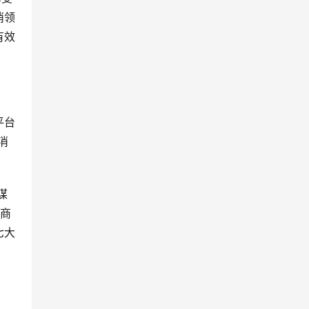
消领
有效
平台
消
谋
兴商
七大