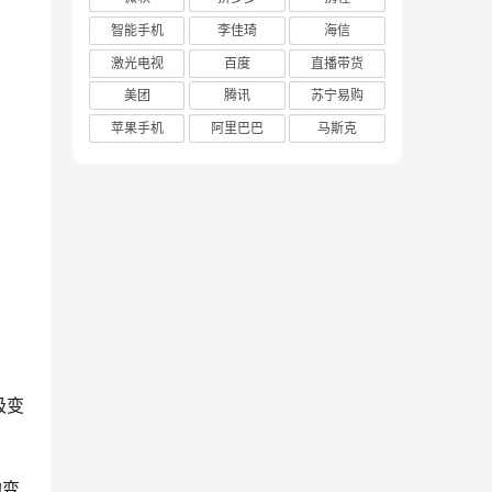
智能手机
李佳琦
海信
激光电视
百度
直播带货
美团
腾讯
苏宁易购
苹果手机
阿里巴巴
马斯克
极变
的变