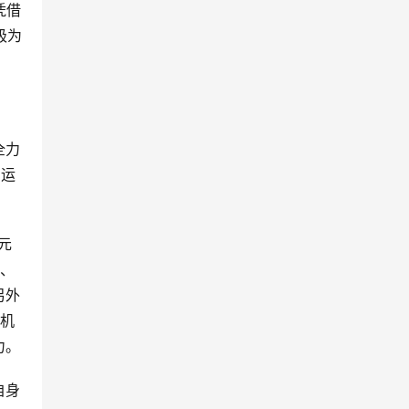
凭借
极为
全力
身运
元
链、
另外
新机
力。
自身