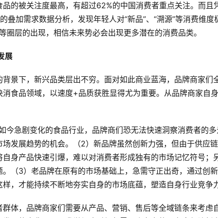
品的被关注度最高，有超过62%的中国消费者重点关注。而且
的叠加需求数据分析，发现年轻人对“新品”、“溯源”等消费维度
济”等圈层的出现，相信未来势必会出现更多潜在的消费品类。
发展
的背景下，新兴品类层出不穷。面对如此商业蓝海，品牌商家们
快消食品领域，以速度+品质获胜显得尤为重要。从品牌商家自
对如今急剧变化的食品行业，品牌商们恐无法快速洞察消费者的多
市场发展趋势的机会。（2）新品牌虽然创新力强，但由于供应
将自身产品快速引爆，难以对消费者形成独有的市场记忆符号；
题。（3）老品牌在原有的市场基础上，急需守正出奇，通过创
这样，才能持续不断地夯实自身的市场底蕴，塑造自身行业竞争
者群体，品牌商家们需要从产品、营销、售后等全域链条来考虑