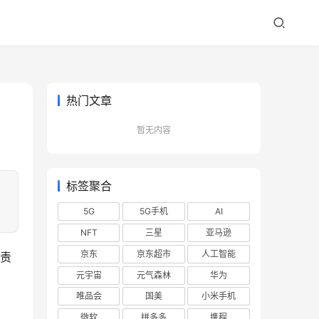
热门文章
暂无内容
标签聚合
5G
5G手机
AI
NFT
三星
亚马逊
京东
京东超市
人工智能
负责
元宇宙
元气森林
华为
唯品会
国美
小米手机
微软
拼多多
携程