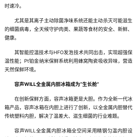
时速冷。
尤其是其离子主动除菌净味系统还能主动杀灭可能滋生
的细菌病毒，全天候守护肉类、果蔬等食材的安全、新鲜、
健康。
其智能控温技术与HFO发泡技术共同出击，实现超强保
温性能；Pt铂金纳米保鲜系统利用蜂窝陶瓷吸收异味，营造
首
天然保鲜环境。
页
容声WILL全金属内胆冰箱成为“生长舱”
新
商
在创新保鲜方面，容声冰箱更是大胆。作为全新一代冰
业
箱产品，容声冰箱在内胆上进行了创新，以全金属内胆替代
传统塑料内胆，解决了温差大、滋生细菌的行业难题。
5
G
容声WILL全金属内胆冰箱全空间采用精钢匀温内胆设