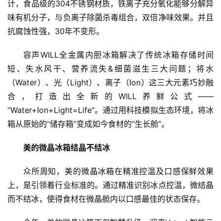
计，食品级的304不锈钢材质，铁离子充分氧化能够分解异
人
味有机分子，与负离子除菌杀毒组合，双倍净味效果。并且
工
抗腐蚀性强，30年不变形。
智
能
容声WILL全金属内胆冰箱解决了传统冰箱存储时间
A
短、失水风干、营养流失&细菌滋生三大问题；将水
I
（Water）、光（Light）、离子（Ion）这三大元素巧妙融
合，打造出全新的WILL养鲜公式——
科
“Water+Ion+Light=Life”。通过用科技模拟生态环境，将冰
技
快
箱从原始的“储存箱”变成如今食材的“生长舱”。
讯
美的微晶冰箱结晶不结冰
创
众所周知，美的微晶冰箱在精准控温及口感保鲜效果
投
上，是引领着行业标准的。通过精准识别冰点控温，微结晶
纪
而不结冰，使得食材在微晶舱内以口感最佳的状态保存。
数