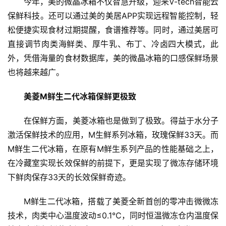
今年，美的微晶冰箱不仅智慧升级，迎来V-tech智能云
说
保鲜科技。还可以通过美的美居APP实现远程智能控制，轻
新
商
松便捷实现食材过期提醒，食谱推荐等。同时，通过美居可
直接调节肉类海鲜类、厚牛乳、布丁、冷卤四大模式，此
新
外，凭借海量的食材数据库，美的微晶冰箱的口感保鲜场景
商
也将越来越广。
专
栏
美菱M鲜生二代冰箱保鲜更极致
专
在保鲜方面，美菱冰箱也是做到了极致。得益于水分子
题
激活保鲜技术的应用，M生鲜系列冰箱，玫瑰保鲜33天。而
M鲜生二代冰箱，在原有M鲜生系列产品的性能基础之上，
在冷藏室实现长效保鲜的前提下，更是实现了微冻存储环境
下鲜肉保存33天的长效保鲜奇迹。
M鲜生二代冰箱，搭载了美菱全新首创的零冲击微微冻
技术，肉类中心温度波动≤0.1℃，同时恒温微冻仓内温度保