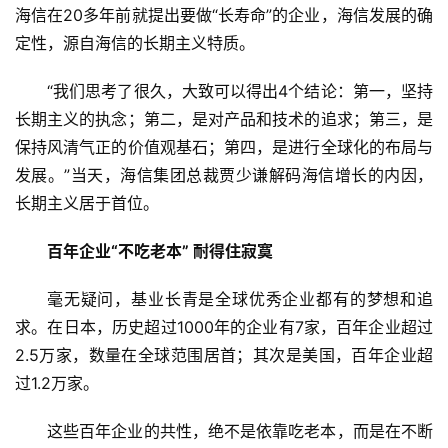
业
海信在20多年前就提出要做“长寿命”的企业，海信发展的确
定性，源自海信的长期主义特质。
5
G
“我们思考了很久，大致可以得出4个结论：第一，坚持
长期主义的执念；第二，是对产品和技术的追求；第三，是
人
保持风清气正的价值观基石；第四，是进行全球化的布局与
工
发展。”当天，海信集团总裁贾少谦解码海信增长的内因，
智
长期主义居于首位。
能
A
百年企业“不吃老本” 耐得住寂寞
I
毫无疑问，基业长青是全球优秀企业都有的梦想和追
科
求。在日本，历史超过1000年的企业有7家，百年企业超过
技
2.5万家，数量在全球范围居首；其次是美国，百年企业超
快
过1.2万家。
讯
这些百年企业的共性，绝不是依靠吃老本，而是在不断
创