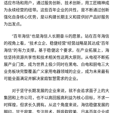
适应市场和用户，通过服务创新、技术创新，用工匠精神成
投
为永续经营的纽带。这些百年企业的共性，是不断通过创新
纪
强化自身核心优势，是以构建长期主义和提供好产品好服务
为出发点。
数
说
“百年海信”也是海信人长期奋斗的愿景。站在百年海信
新
商
的视角上看，“技术立企、稳健经营”经营战略是其达成“百年
海信”的有力支撑。基于稳健这个要求，在产业拓展上，海
新
信坚持资源共享性和技术相关性这两大原则。从电视不断拓
商
展产业门类，成为世界上极少同时在黑电、白电和厨电三大
专
业务板块完整覆盖广义家用电器领域的企业，成为未来最有
栏
可能全面满足并解决家庭智慧需求的企业。
专
对于坚守长期发展的企业来说，就不会追求面子上的大
题
集团和上市公司，也不以高回报高利益为核心目标，不求一
时辉煌，但求长久拥有。从这个角度来说，海信稳健发展的
脚印，甘于寂寞、专注技术，既吸取欧美、日本百年企业成