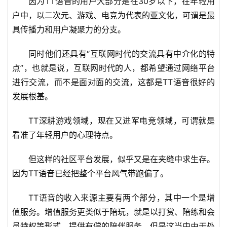
因为TT语音的用户大部分是在30岁以下，在年轻用
首
户中，以二次元、游戏、电竞为代表的亚文化，可谓是最
页
具传播力和用户凝聚力的分支。
新
同时他们还具有“互联网时代的交流具有中介化的特
商
点”，也就是说，互联网时代的人，都希望通过网络平台
业
进行交流，而不是面对面的交流，这都是TT语音很好的
发展根基。
5
G
TT深耕游戏领域，现在又进军电竞领域，可谓就是
看准了年轻用户的心理特点。
人
工
但这样的社区平台发展，似乎又是在夹缝中求生存。
智
因为TT语音已经把整个平台风气带跑偏了。
能
A
TT语音的收入来源主要有两个部分，其中一个是增
I
值服务。增值服务更类似于陪玩，就是以打赏、陪练和会
员特权等形式，提供有偿的陪伴服务。但是这当中由于处