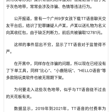
科
技
于灰色地带，常常会涉及诈骗、色情等违法行为。
快
讯
公开报道，曾有一个广州9岁女孩下载TT语音聊天交
友平台后，结识了犯罪嫌疑人卢某，卢某以送礼物为名义
创
向其收红包，由于缺乏判断力，前后共被骗取12781元。
投
纪
这样的事件层出不穷，显示了TT语音对于监管得不
严。
数
在开黑中，同样存在诈骗的问题，所以现在已经没有
说
新
了下单工具，同样“比心”、“小鹿陪玩”、“HELLO语音”等
商
多款陪玩类软件也被无限期下架。
新
为何要走入这些灰色地带，似乎与TT语音绕不过去
商
的天花板有关。
专
栏
数据显示，2019年到2021年，TT语音的付费率为