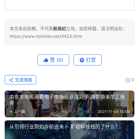
本文来自投稿，不代表
新商纪
立场，如若转载，请注明出处：
https://www.nbtimes.net/4423.html
赞
(0)
打赏
生成海报
0
中东非地区消费电子市场迎最强对手 海信带来了三板
斧
上一篇
2021-11-04 10:09
从引领行业到如今前途未卜 旷视科技经历了什么？