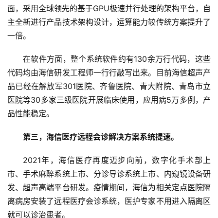
面，采用全球领先的基于GPU极速并行处理的架构平台，自
5
主全新进行产品技术架构设计，运算能力较传统方案提升了
G
一倍。
人
在软件方面，整个系统软件约有130余万行代码，这些
工
代码均由海信研发工程师一行行敲写出来。目前海信超声产
智
能
品已经在解放军301医院、齐鲁医院、青大附院、青岛市立
A
医院等30多家三级医院开展临床使用，应用病5万多例，产
I
品性能稳定。
科
第三，海信医疗远程会诊解决方案系统提速。
技
快
2021年，海信医疗再度迈步向前，数字化手术部上
讯
市、手术麻醉系统上市、分诊导诊系统上市、内窥镜设备研
发、超声高端平台研发。疫情期间，海信为相关定点医院隔
创
离病房安装了远程医疗会诊系统，医护专家不用进入隔离区
投
就可以诊治患者。