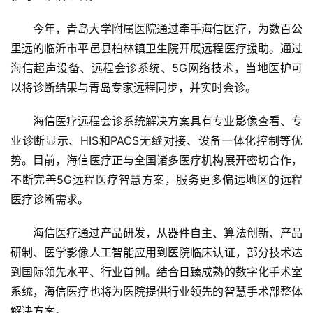
纪
今年，青岛大学附属医院通过牵手海信医疗，为数百公
数
里远的临沂市平邑县柏林镇卫生院开展远程医疗援助。通过
说
海信超声设备、远程会诊系统、5G网络技术，当地医护可
新
以将诊断结果与青岛专家远程同步，并实时会诊。
商
海信医疗远程会诊系统解决方案具有专业影像查看、专
新
业诊断显示、HIS和PACS无缝对接、设备一体化控制等优
商
势。目前，海信医疗正与全国诸多医疗机构展开密切合作，
专
不断完善5G远程医疗智慧方案，服务更多偏远地区的远程
栏
医疗诊断需求。
专
海信医疗通过产品研发，从器件自主、算法创新、产品
题
研制、医学影像人工智能应用到医院临床认证，部分技术达
到国际领先水平、行业首创。结合日臻成熟的数字化手术室
系统，海信医疗也将为医院提供行业领先的智慧手术部整体
解决方案。