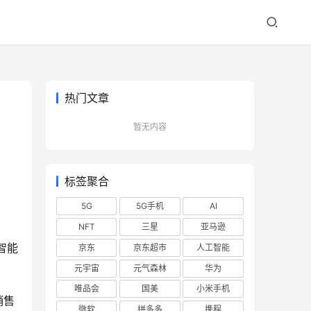
热门文章
暂无内容
标签聚合
5G
5G手机
AI
NFT
三星
亚马逊
智能
京东
京东超市
人工智能
元宇宙
元气森林
华为
唯品会
国美
小米手机
销售
微软
拼多多
携程