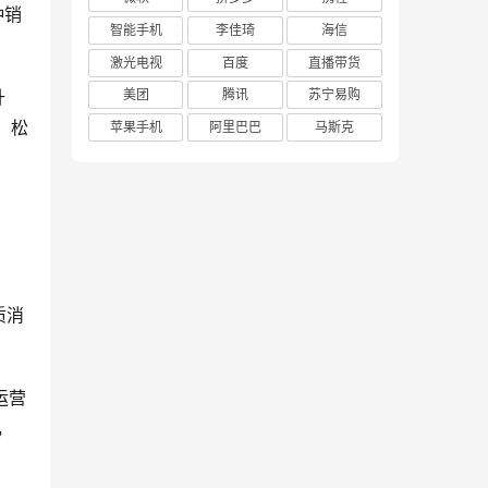
钟销
智能手机
李佳琦
海信
激光电视
百度
直播带货
升
美团
腾讯
苏宁易购
。松
苹果手机
阿里巴巴
马斯克
质消
运营
，