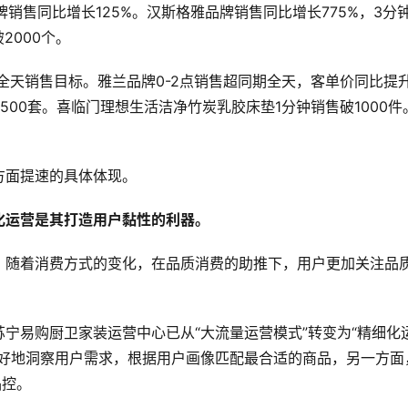
牌销售同比增长125%。汉斯格雅品牌销售同比增长775%，3分
2000个。
成全天销售目标。雅兰品牌0-2点销售超同期全天，客单价同比提
破500套。喜临门理想生活洁净竹炭乳胶床垫1分钟销售破1000件
方面提速的具体体现。
化运营是其打造用户黏性的利器。
，随着消费方式的变化，在品质消费的助推下，用户更加关注品
宁易购厨卫家装运营中心已从“大流量运营模式”转变为“精细化
更好地洞察用户需求，根据用户画像匹配最合适的商品，另一方面
品控。