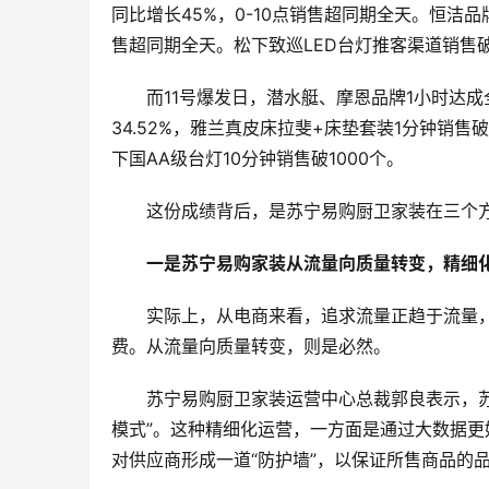
同比增长45%，0-10点销售超同期全天。恒洁品
售超同期全天。松下致巡LED台灯推客渠道销售破
而11号爆发日，潜水艇、摩恩品牌1小时达
34.52%，雅兰真皮床拉斐+床垫套装1分钟销售
下国AA级台灯10分钟销售破1000个。
这份成绩背后，是苏宁易购厨卫家装在三个
一是苏宁易购家装从流量向质量转变，精细
实际上，从电商来看，追求流量正趋于流量
费。从流量向质量转变，则是必然。
苏宁易购厨卫家装运营中心总裁郭良表示，苏
模式”。这种精细化运营，一方面是通过大数据
对供应商形成一道“防护墙”，以保证所售商品的