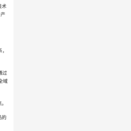
技术
个产
系，
通过
全域
点。
品的