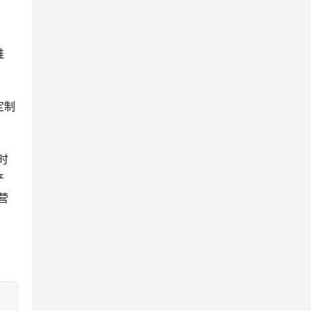
推
定制
时
产
营