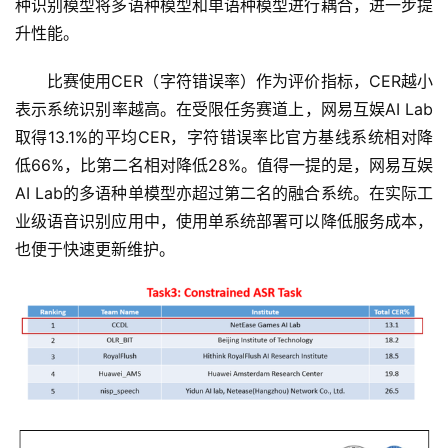
种识别模型将多语种模型和单语种模型进行耦合，进一步提
首
升性能。
页
比赛使用CER（字符错误率）作为评价指标，CER越小
新
表示系统识别率越高。在受限任务赛道上，网易互娱AI Lab
商
取得13.1%的平均CER，字符错误率比官方基线系统相对降
业
低66%，比第二名相对降低28%。值得一提的是，网易互娱
AI Lab的多语种单模型亦超过第二名的融合系统。在实际工
5
业级语音识别应用中，使用单系统部署可以降低服务成本，
G
也便于快速更新维护。
人
工
智
能
A
I