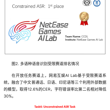
科
技
快
讯
创
投
纪
数
图2. 多语种语音识别受限赛道排名情况
说
新
在开放任务赛道上，网易互娱AI Lab基于受限赛道系
商
统，融合了中文普通话、日语、印尼语等三个利用外部数据
的模型，取得12.6%的CER，字符错误率比第二名相对降低
新
30%。
商
专
栏