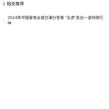
相关推荐
2024年中国家电业或交满分答卷 “五虎”走出一波持续行
情
进军全球的卡萨帝：高端、出海双重驱动
从一季度看海信马来西亚引领行业的明显趋势
豆浆机遭遇断崖式下跌，九阳如何突围？
中国首个超千万台！海尔厨电新的增长引擎是什么？
疫情、缺芯双重承压 家用投影仪行业能否延续高景气
度？