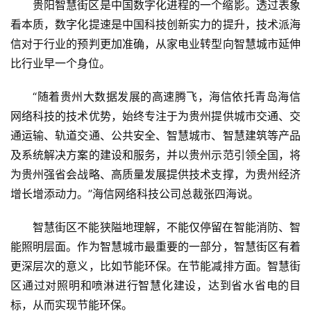
贵阳智慧街区是中国数字化进程的一个缩影。透过表象
技
快
看本质，数字化提速是中国科技创新实力的提升，技术派海
讯
信对于行业的预判更加准确，从家电业转型向智慧城市延伸
比行业早一个身位。
创
投
“随着贵州大数据发展的高速腾飞，海信依托青岛海信
纪
网络科技的技术优势，始终专注于为贵州提供城市交通、交
通运输、轨道交通、公共安全、智慧城市、智慧建筑等产品
数
及系统解决方案的建设和服务，并以贵州示范引领全国，将
说
为贵州强省会战略、高质量发展提供技术支撑，为贵州经济
新
增长增添动力。”海信网络科技公司总裁张四海说。
商
智慧街区不能狭隘地理解，不能仅停留在智能消防、智
新
能照明层面。作为智慧城市最重要的一部分，智慧街区有着
商
更深层次的意义，比如节能环保。在节能减排方面。智慧街
专
区通过对照明和喷淋进行智慧化建设，达到省水省电的目
栏
标，从而实现节能环保。