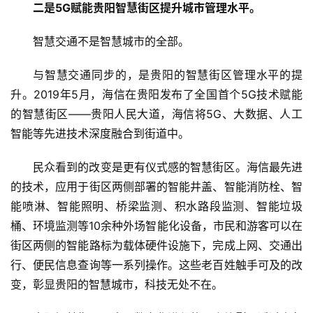
二是5G赋能贵阳智慧街区提升城市管理水平。
页
智慧交通不是智慧城市的全部。
新
商
与智慧交通同步的，是贵阳的智慧街区管理水平的提
业
升。2019年5月，海信在贵阳发布了全国首个5G技术赋能
的智慧街区——贵阳人民大道，海信将5G、大数据、人工
5
智能等先进技术深度融合到街道中。
G
民众看到的改变是更有仪式感的智慧街区。海信最先进
人
的技术，应用于街区两侧部署的智能井盖、智能消防栓、智
工
能喷淋、智能照明、桥梁监测、积水路段监测、智能垃圾
智
桶、环境监测等10余种外场智能化设备，市民和游客可以在
能
街区两侧的智能路标为载体硬件设施下，完成上网、交通出
A
I
行、便民信息查询等一系列操作。这些老百姓触手可及的改
变，彰显贵阳的智慧城市，科技无处不在。
科