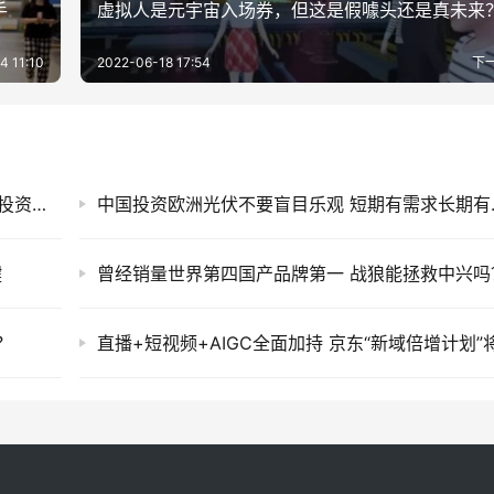
手
虚拟人是元宇宙入场券，但这是假噱头还是真未来
4 11:10
2022-06-18 17:54
下
2022年中国贡献187亿欧元 博世最大单一市场投资提速
中国投资欧
键
曾经销量世界第四国产品牌第一 战狼能拯救中兴吗
？