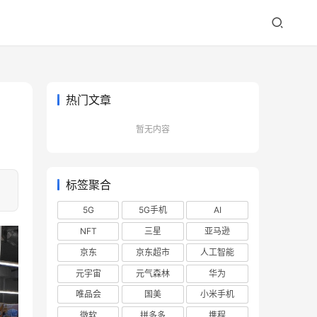
热门文章
暂无内容
标签聚合
5G
5G手机
AI
NFT
三星
亚马逊
京东
京东超市
人工智能
元宇宙
元气森林
华为
唯品会
国美
小米手机
微软
拼多多
携程