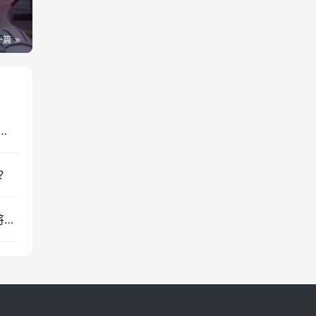
？
一篇
洲光伏不要盲目乐观 短期有需求长期有风险?
？
直播+短视频+AIGC全面加持 京东“新域倍增计划”将帮助10万新商家销售翻番