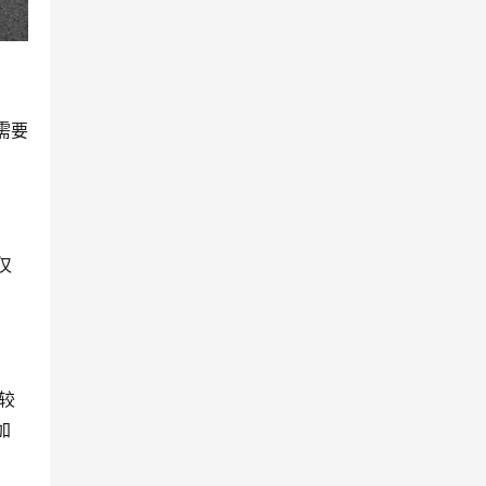
需要
仅
较
加