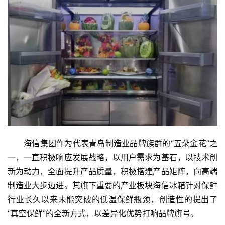
首
页
新
商
业
海信集团作为代表青岛制造业品牌族群的“五朵金花”之
一，一直积极响应发展战略，以用户需求为基石，以技术创
5
G
新为动力，全面提升产品质量，积极搭建产品矩阵，向高端
制造业大步迈进。其旗下重要的产业板块海信冰箱针对保鲜
人
行业长久以来未能突破的低温保鲜瓶颈，创造性的提出了
工
“真空保鲜”的全新方式，以差异化优势打响品牌旗号。
智