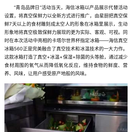
能
“青岛品牌日”活动当天，海信冰箱以产品展示代替活动
A
设置，将真空保鲜力以全新方式进行推广，由星厨把真空保
I
鲜7天以上的食材雕刻成太空人的形象在冰箱里展示，生动
形象地将真空极致保鲜力展现的更为实际、客观、可视。同
科
时在本次活动中亮相的卡塔尔世界杯指定冰箱——海信真空
技
冰箱560正是完美融合了真空技术和冰温技术的一大力作。
快
这款冰箱打造了真空+冰温+保湿+除菌的头等舱，通过减少
讯
食材周围的氧气从而降低氧化反应，维持食物的鲜度、营
创
养、风味，让用户感受原产地般的风味。
投
纪
数
说
新
商