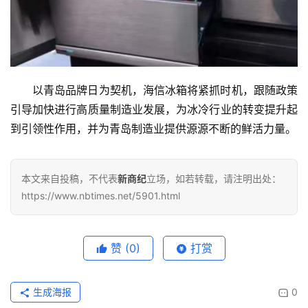
新
商
专
栏
以青岛品牌日为契机，海信冰箱将紧抓时机，跟随政策
专
引导加快进行高质量制造业发展，为冰冷行业的转变提升起
题
到引领性作用，并为青岛制造业提供源源不断的鲜活力量。
本文来自投稿，不代表
新商纪
立场，如若转载，请注明出处：
https://www.nbtimes.net/5901.html
赞
(0)
打赏
生成海报
0