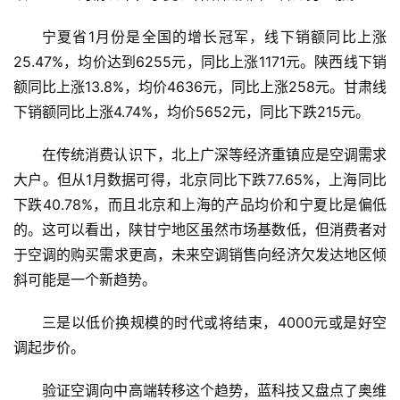
宁夏省1月份是全国的增长冠军，线下销额同比上涨
科
25.47%，均价达到6255元，同比上涨1171元。陕西线下销
技
额同比上涨13.8%，均价4636元，同比上涨258元。甘肃线
快
讯
下销额同比上涨4.74%，均价5652元，同比下跌215元。
在传统消费认识下，北上广深等经济重镇应是空调需求
创
大户。但从1月数据可得，北京同比下跌77.65%，上海同比
投
纪
下跌40.78%，而且北京和上海的产品均价和宁夏比是偏低
的。这可以看出，陕甘宁地区虽然市场基数低，但消费者对
数
于空调的购买需求更高，未来空调销售向经济欠发达地区倾
说
斜可能是一个新趋势。
新
商
三是以低价换规模的时代或将结束，4000元或是好空
调起步价。
新
商
验证空调向中高端转移这个趋势，蓝科技又盘点了奥维