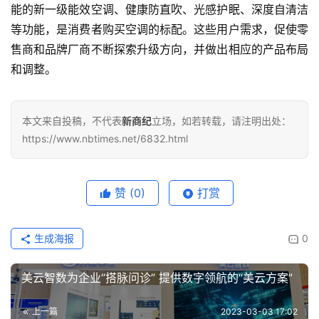
能的新一级能效空调、健康防直吹、光感护眠、深度自清洁
等功能，是消费者购买空调的标配。这些用户需求，促使零
售商和品牌厂商不断探索升级方向，并做出相应的产品布局
和调整。
本文来自投稿，不代表
新商纪
立场，如若转载，请注明出处：
https://www.nbtimes.net/6832.html
赞
(0)
打赏
生成海报
0
美云智数为企业“搭脉问诊” 提供数字领航的“美云方案”
上一篇
2023-03-03 17:02