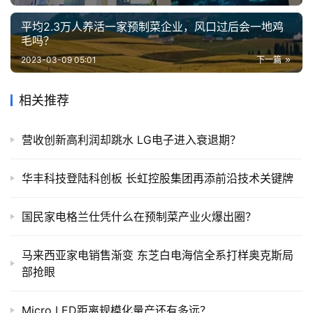
平均2.3万人养活一家预制菜企业，风口过后会一地鸡
毛吗？
2023-03-09 05:01
下一篇
相关推荐
营收创新高利润却跳水 LG电子进入衰退期？
华丰科技登陆科创板 长虹控股集团再添前沿技术关键牌
国民家电格兰仕凭什么在预制菜产业火爆出圈？
马来西亚家电销售渐变 东芝白电海信全系打样奥克斯局
部抢眼
Micro LED距离规模化量产还有多远？