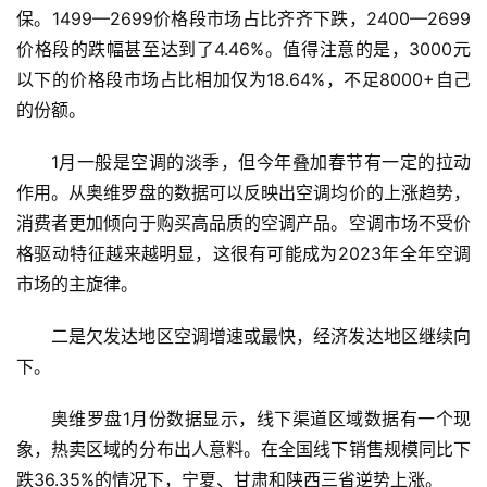
保。1499—2699价格段市场占比齐齐下跌，2400—2699
价格段的跌幅甚至达到了4.46%。值得注意的是，3000元
首
以下的价格段市场占比相加仅为18.64%，不足8000+自己
页
的份额。
新
1月一般是空调的淡季，但今年叠加春节有一定的拉动
商
作用。从奥维罗盘的数据可以反映出空调均价的上涨趋势，
业
消费者更加倾向于购买高品质的空调产品。空调市场不受价
格驱动特征越来越明显，这很有可能成为2023年全年空调
5
市场的主旋律。
G
二是欠发达地区空调增速或最快，经济发达地区继续向
人
下。
工
智
奥维罗盘1月份数据显示，线下渠道区域数据有一个现
能
象，热卖区域的分布出人意料。在全国线下销售规模同比下
A
跌36.35%的情况下，宁夏、甘肃和陕西三省逆势上涨。
I