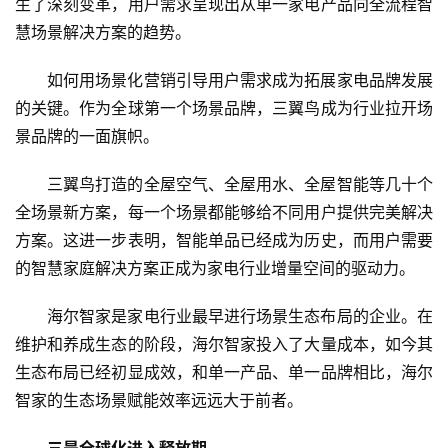
生了深刻变革，用户需求呈现出从单一家电产品向全流程智
人
慧场景解决方案的趋势。
工
智
如何用场景化营销引导用户需求成为拓展家电品牌发展
能
的关键。作为全球第一个场景品牌，三翼鸟成为行业拉开场
A
景品牌的一面旗帜。
I
三翼鸟打造的全屋空气、全屋用水、全屋智能等几十个
科
全场景新方案，每一个场景都能够给不同用户提供完美解决
技
方案。这进一步表明，智能单品已经成为历史，而用户需要
快
的智慧家庭解决方案正成为家电行业增量空间的驱动力。
讯
海尔智家是家电行业最早进行场景生态布局的企业。在
创
维护和养成生态的阶段，海尔智家投入了大量成本，如今其
投
生态布局已经初显成效，和单一产品、单一品牌相比，海尔
纪
智家的生态场景赋能效率远远大于前者。
数
三是全球化进入释放期。