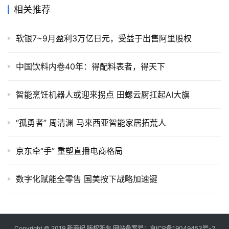
相关推荐
软银7~9月盈利3万亿日元，受益于出售阿里股权
中国饮料内卷40年：得配料表者，得天下
智能烹饪机器人或迎来拐点 田螺云厨扛起AI大旗
“孤勇者” 周清渊 马来西亚智能家居拓荒人
京东牵“手” 重塑直播电商格局
数字化赋能全零售 国美按下战略加速键
Copyright © 2019
新商纪
版权所有 网站备案号：
京ICP备19049453号-2