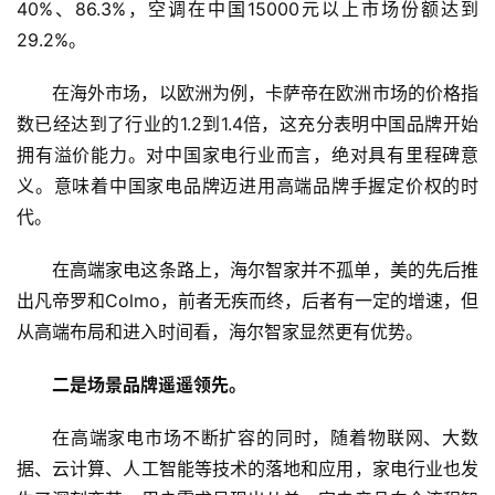
40%、86.3%，空调在中国15000元以上市场份额达到
29.2%。
在海外市场，以欧洲为例，卡萨帝在欧洲市场的价格指
数已经达到了行业的1.2到1.4倍，这充分表明中国品牌开始
拥有溢价能力。对中国家电行业而言，绝对具有里程碑意
义。意味着中国家电品牌迈进用高端品牌手握定价权的时
代。
首
页
在高端家电这条路上，海尔智家并不孤单，美的先后推
出凡帝罗和Colmo，前者无疾而终，后者有一定的增速，但
新
从高端布局和进入时间看，海尔智家显然更有优势。
商
业
二是场景品牌遥遥领先。
5
在高端家电市场不断扩容的同时，随着物联网、大数
G
据、云计算、人工智能等技术的落地和应用，家电行业也发