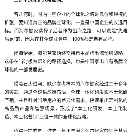
说
新
曾几何时，国内一些企业的全球化之路是低价和规模的
商
扩张，要知道真正的品牌全球化，一直是中国企业的长远目
标。而海尔智家选择了后者作为出海之路，可以说是“先难
新
后易”的，因为在其全球业务中，100%都是自有品牌。
商
专
出海伊始，海尔智家始终坚持自主品牌出海创牌战略，
栏
这条在当时极为艰难的路径选择，也是中国家电自有品牌全
球化的一部发展史。
专
题
摸着石头过河、缺少参考样本的海尔智家经过二十多年
的实践，通过全球供应链布局、全球一体化研发和本土化研
产销，并且针对当地用户的差异化需求，快速推出定制化的
高品质产品和智慧场景，形成了“本土化研发、本土化制
造、本土化营销”三位一体的全球化战略。
值得一提的是，过去三年正是因为海尔智家的生产基地