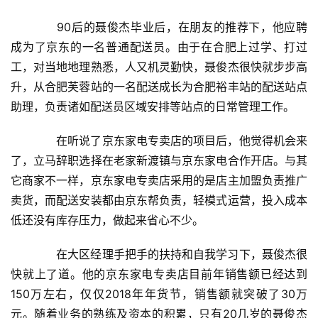
　　90后的聂俊杰毕业后，在朋友的推荐下，他应聘
成为了京东的一名普通配送员。由于在合肥上过学、打过
工，对当地地理熟悉，人又机灵勤快，聂俊杰很快就步步高
升，从合肥芙蓉站的一名配送成长为合肥裕丰站的配送站点
助理，负责诸如配送员区域安排等站点的日常管理工作。
　　在听说了京东家电专卖店的项目后，他觉得机会来
了，立马辞职选择在老家新渡镇与京东家电合作开店。与其
它商家不一样，京东家电专卖店采用的是店主加盟负责推广
卖货，而配送安装都由京东帮负责，轻模式运营，投入成本
低还没有库存压力，做起来省心不少。
　　在大区经理手把手的扶持和自我学习下，聂俊杰很
快就上了道。他的京东家电专卖店目前年销售额已经达到
150万左右，仅仅2018年年货节，销售额就突破了30万
元。随着业务的熟练及资本的积累，只有20几岁的聂俊杰