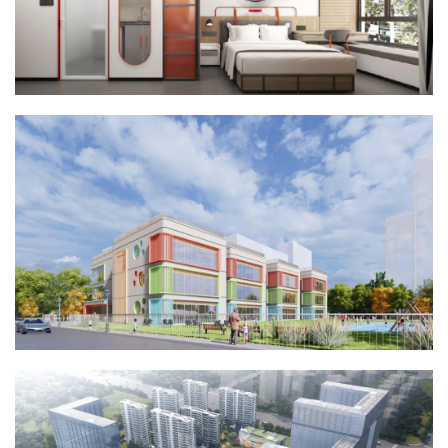
科
技
快
讯
创
投
纪
数
说
新
商
新
商
专