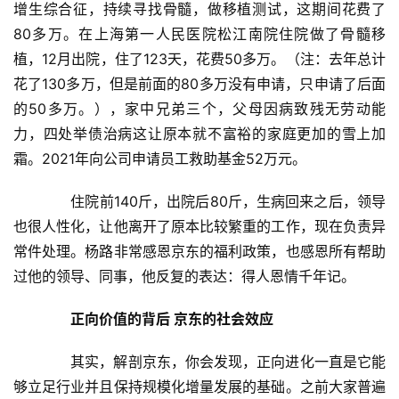
增生综合征，持续寻找骨髓，做移植测试，这期间花费了
80多万。在上海第一人民医院松江南院住院做了骨髓移
植，12月出院，住了123天，花费50多万。（注：去年总计
花了130多万，但是前面的80多万没有申请，只申请了后面
的50多万。），家中兄弟三个，父母因病致残无劳动能
力，四处举债治病这让原本就不富裕的家庭更加的雪上加
霜。2021年向公司申请员工救助基金52万元。
　　住院前140斤，出院后80斤，生病回来之后，领导
也很人性化，让他离开了原本比较繁重的工作，现在负责异
常件处理。杨路非常感恩京东的福利政策，也感恩所有帮助
过他的领导、同事，他反复的表达：得人恩情千年记。
正向价值的背后 京东的社会效应
　　其实，解剖京东，你会发现，正向进化一直是它能
够立足行业并且保持规模化增量发展的基础。之前大家普遍