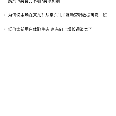
腐剂 8类食品不加7类添加剂
为何说主场在京东？从京东11.11互动营销数据可窥一斑
低价焕新用户体验生态 京东向上增长通道宽了
破解公私域流量割裂难题 京东营销云有新招
科学体验教室在京正式挂牌 京东携手生态伙伴探索科学
教育新路径
京东母婴发布新战略：力推5类新品+开设万个妈妈班和
千家线下门店
Copyright © 2019
新商纪
版权所有 网站备案号：
京ICP备19049453号-2