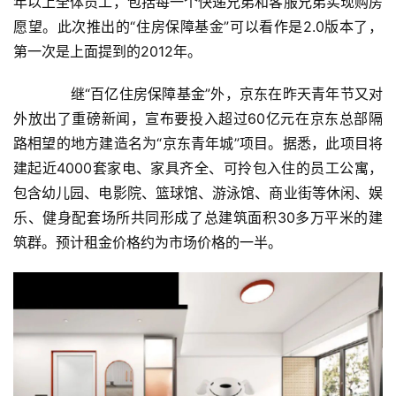
年以上全体员工，包括每一个快递兄弟和客服兄弟实现购房
愿望。此次推出的“住房保障基金”可以看作是2.0版本了，
首
第一次是上面提到的2012年。
页
　　继“百亿住房保障基金”外，京东在昨天青年节又对
新
外放出了重磅新闻，宣布要投入超过60亿元在京东总部隔
商
路相望的地方建造名为“京东青年城”项目。据悉，此项目将
业
建起近4000套家电、家具齐全、可拎包入住的员工公寓，
包含幼儿园、电影院、篮球馆、游泳馆、商业街等休闲、娱
5
乐、健身配套场所共同形成了总建筑面积30多万平米的建
G
筑群。预计租金价格约为市场价格的一半。
人
工
智
能
A
I