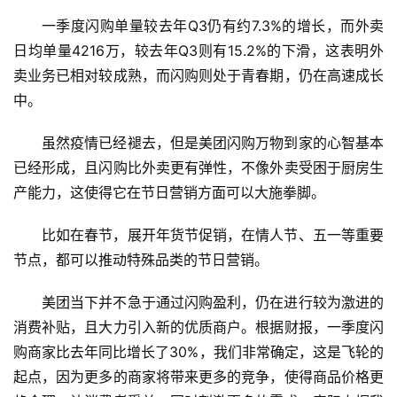
快
一季度闪购单量较去年Q3仍有约7.3%的增长，而外卖
讯
日均单量4216万，较去年Q3则有15.2%的下滑，这表明外
卖业务已相对较成熟，而闪购则处于青春期，仍在高速成长
创
中。
投
纪
虽然疫情已经褪去，但是美团闪购万物到家的心智基本
已经形成，且闪购比外卖更有弹性，不像外卖受困于厨房生
数
产能力，这使得它在节日营销方面可以大施拳脚。
说
新
比如在春节，展开年货节促销，在情人节、五一等重要
商
节点，都可以推动特殊品类的节日营销。
新
美团当下并不急于通过闪购盈利，仍在进行较为激进的
商
专
消费补贴，且大力引入新的优质商户。根据财报，一季度闪
栏
购商家比去年同比增长了30%，我们非常确定，这是飞轮的
起点，因为更多的商家将带来更多的竞争，使得商品价格更