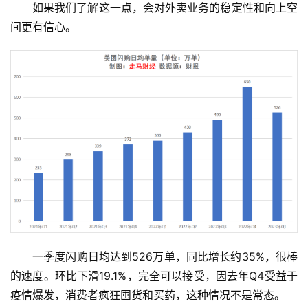
页
如果我们了解这一点，会对外卖业务的稳定性和向上空
间更有信心。
新
商
业
5
G
人
工
智
能
A
I
一季度闪购日均达到526万单，同比增长约35%，很棒
的速度。环比下滑19.1%，完全可以接受，因去年Q4受益于
科
疫情爆发，消费者疯狂囤货和买药，这种情况不是常态。
技