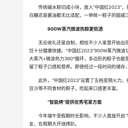
传统碱水粽切成小块，放入“中国红2023
白糖还是酱油都无比适配，一举统一粽子的甜咸
　　900W蒸汽微波热粽更软透
无论收礼还是自制，相信不少人家里开始出现
饪十分健康快捷。“中国红2023”900W蒸汽
大蒸汽+微波热力360°循环，多边形的粽子也能
留了粽子口感和营养。即使经过一段时间的储存
此外，“中国红2023”设置了五档变频火
豆沙等不同食材的粽子，吃起来口感更丰富。
　　“智能烤”提供优秀宅家方案
今年端午受假期时长影响，不少人直接开启“
友，在假期大开烧烤趴。