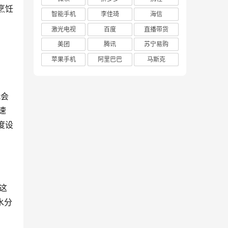
烹饪
智能手机
李佳琦
海信
激光电视
百度
直播带货
美团
腾讯
苏宁易购
苹果手机
阿里巴巴
马斯克
就会
速
度设
这
水分