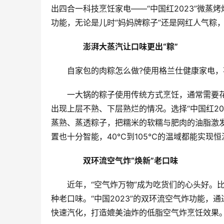
出四合一科技烹饪家电——“中国红2023”微
功能，无论是儿时“妈妈牌粽子”还是网红人气粽
　　澎湃大蒸汽让口味更出“粽”
自家包的肉粽怎么做?使用格兰仕健康家电
一大锅的粽子使用传统方式烹饪，通常需要花
出现上层不熟、下层熟烂的情况。选择“中国红202
蒸熟、蒸透粽子，把糯米的软糯与肥肉的油脂激
置也十分智能，40℃到105℃的温域都能实现
　　双环流空气炸“焕新”老口味
近年，“空气炸万物”成为吃货们的心头好。
种老口味。“中国2023”的双环流空气炸功能，
快速汽化，打造媲美油炸的低脂空气炸烹饪效果