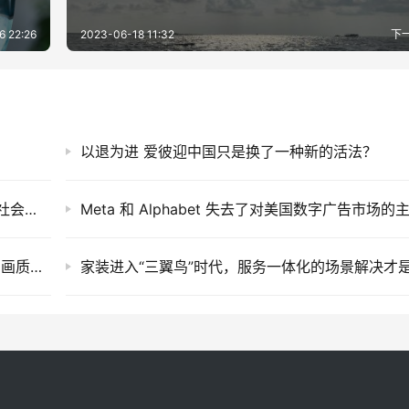
6 22:26
2023-06-18 11:32
下
以退为进 爱彼迎中国只是换了一种新的活法？
战疫面前无小事 成长型电商持续驰援更应该被社会肯定
刑侦剧“真实感”天花板？《我是刑警》携海信AI画质还原大案真相