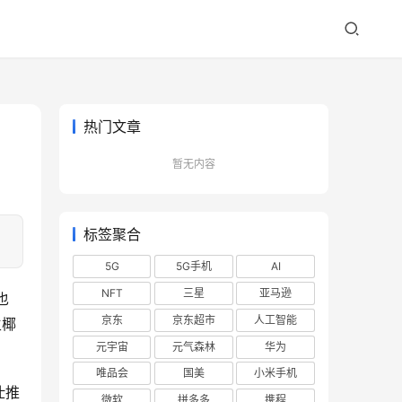
热门文章
暂无内容
标签聚合
5G
5G手机
AI
NFT
三星
亚马逊
也
京东
京东超市
人工智能
生椰
元宇宙
元气森林
华为
唯品会
国美
小米手机
仕推
微软
拼多多
携程