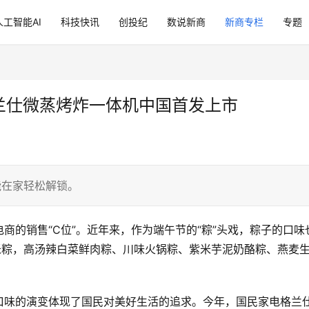
人工智能AI
科技快讯
创投纪
数说新商
新商专栏
专题
戏 格兰仕微蒸烤炸一体机中国首发上市
能在家轻松解锁。
商的销售“C位”。近年来，作为端午节的“粽”头戏，粽子的口味
米粽，高汤辣白菜鲜肉粽、川味火锅粽、紫米芋泥奶酪粽、燕麦
口味的演变体现了国民对美好生活的追求。今年，国民家电格兰