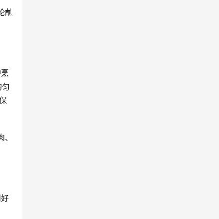
论蘸
炉烹
均匀
保
肉、
朋好