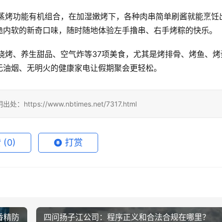
实现蒸烤功能有机组合，在加湿嫩烤下，各种肉串简单刷酱就能烹饪
脆内软的新奇口味，随时随地体验左手撸串、右手烤粽的快乐。
味烧烤、养生甜品、空气炸等37项美食，尤其是烤排骨、烤鱼、烤
无油烟、无明火的健康家电让假期聚会更轻松。
tps://www.nbtimes.net/7317.html
赞
(0)
打赏
香精防
四问扬子江公司：程序正义和合法合规在哪里？