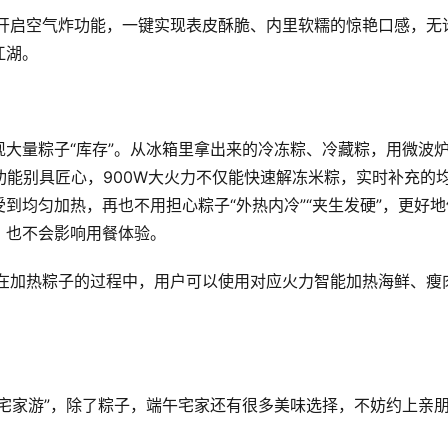
”，开启空气炸功能，一键实现表皮酥脆、内里软糯的惊艳口感，无
江湖。
大量粽子“库存”。从冰箱里拿出来的冷冻粽、冷藏粽，用微波
微波功能别具匠心，900W大火力不仅能快速解冻米粽，实时补充的
受到均匀加热，再也不用担心粽子“外热内冷”“夹生发硬”，更好地
，也不会影响用餐体验。
力，在加热粽子的过程中，用户可以使用对应火力智能加热海鲜、瘦
宅家游”，除了粽子，端午宅家还有很多美味选择，不妨约上亲