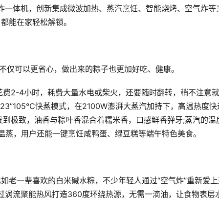
蒸烤炸一体机，创新集成微波加热、蒸汽烹饪、智能烧烤、空气炸等
，都能在家轻松解锁。
，不仅可以更省心，做出来的粽子也更加好吃、健康。
费2-4小时，耗费大量水电或柴火，还要随时翻转，稍不注意
3”105℃快蒸模式，在2100W澎湃大蒸汽加持下，高温热度快
发到极致，油香与粽叶香混合着糯米香，口感鲜香弹牙;蒸汽的温
恒温蒸，用户还能一键烹饪咸鸭蛋、绿豆糕等端午特色美食。
比如老一辈喜欢的白米碱水粽，不少年轻人通过“空气炸”重新爱上
通过涡流聚能热风打造360度环绕热源，无需一滴油，让食物表层
。