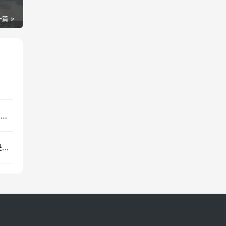
一篇
Meta 和 Alphabet 失去了对美国数字广告市场的主导地位
家装进入“三翼鸟”时代，服务一体化的场景解决才是主流