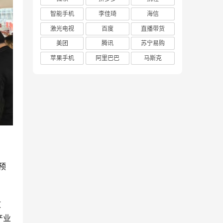
智能手机
李佳琦
海信
激光电视
百度
直播带货
美团
腾讯
苏宁易购
苹果手机
阿里巴巴
马斯克
预
文
产业