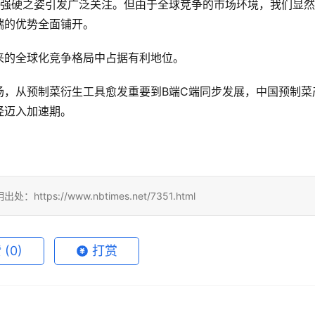
以强硬之姿引发广泛关注。但由于全球竞争的市场环境，我们显
端的优势全面铺开。
来的全球化竞争格局中占据有利地位。
场，从预制菜衍生工具愈发重要到B端C端同步发展，中国预制菜
经迈入加速期。
tps://www.nbtimes.net/7351.html
赞
(0)
打赏