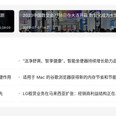
此期
2023中国数交会7月6日在大连开幕 数智化成为主
 08:09
2023-07-07 14:21
下
键作用
先
LG租赁业