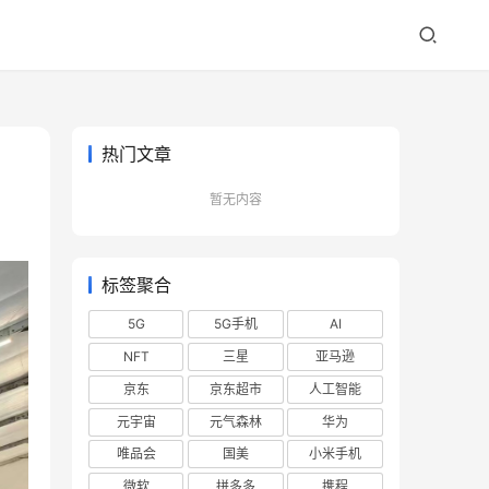
热门文章
暂无内容
标签聚合
5G
5G手机
AI
NFT
三星
亚马逊
京东
京东超市
人工智能
元宇宙
元气森林
华为
唯品会
国美
小米手机
微软
拼多多
携程