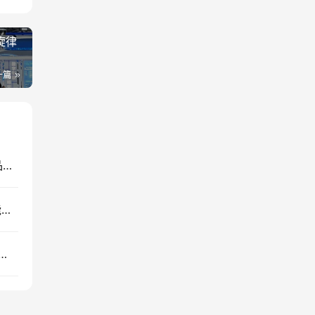
旋律
一篇
“洁净舒爽、智享健康”，智能坐便器持续增长助力品质生活
适用于 Mac 的谷歌浏览器获得新的内存节省和节能模式
务在马来西亚扩张：经销商利益结构正在变化？