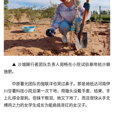
▲ 沙城棘行者团队负责人周畅在小院试验基地给沙棘
施肥。
中原薯光团队的伽联洋也哭过鼻子。那是她抵达河南伊
川甘薯科技小院后第一次下地，用锄头没戴手套，结果，手
上扎得全是刺。但抹干眼泪，她又下地了，而且很快从手无
缚鸡之力的女学生成长为能肩挑背扛的女汉子。