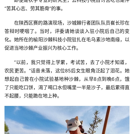
“苦其心志、劳其筋骨”的事。
在陕西区赛的路演现场，沙城棘行者团队队员崔长珍在
答辩时哽咽了。当时，评委请她谈谈入驻小院后自己的变
化。她所在的榆阳沙棘科技小院驻扎在毛乌素沙地南缘，以
促进当地沙棘产业振兴为核心工作。
“以前，我只觉得上学累，考试苦，去了小院才知道，
农民更苦。”话音未落，这位85后女生眼角泛起了泪花。她
想起自己曾在小院试验基地种沙棘，从早8点到晚6点，饿
了只能吃口饼，渴了喝口水但嘴里一半是沙子，最后累得直
不起腰，只能跪在地上种。