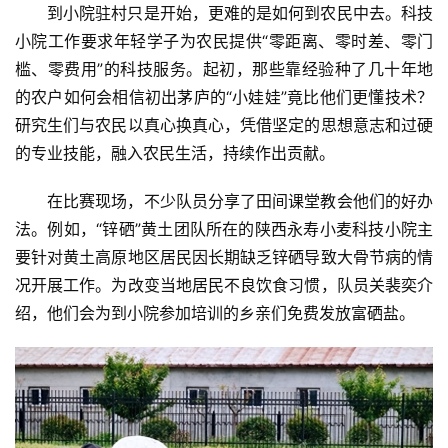
到小院驻村只是开始，更难的是如何到农民中去。科技
小院工作要求年轻学子为农民提供“零距离、零时差、零门
槛、零费用”的科技服务。起初，那些靠经验种了几十年地
的农户如何会相信初出茅庐的“小娃娃”竟比他们更懂技术？
研究生们与农民以真心换真心，凭借坚定的思想意志和过硬
的专业技能，融入农民生活，持续作出贡献。
在比赛现场，不少队员分享了田间课堂教会他们的好办
法。例如，“锌硒”黄土团队所在的陕西永寿小麦科技小院主
要针对黄土高原地区居民因长期缺乏锌硒导致大骨节病的情
况开展工作。为改变当地居民不良饮食习惯，队员关裴奕介
绍，他们会为到小院参加培训的乡亲们免费发放富硒盐。
首
页