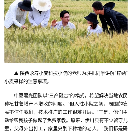
新
商
业
5
G
人
工
▲ 陕西永寿小麦科技小院的老师为驻扎同学讲解“锌硒”
智
小麦采样的注意事项。
能
A
中原薯光团队以“三产融合”的模式，希望解决当地农民
I
种植甘薯增产不增收的问题。“但入驻小院之初，周围的农
科
民不信任我们，技术推广的工作很难开展。”于是，他们主
技
动给农民孩子做起了免费家教。原来，伊川县有不少留守儿
快
童，父母外出打工，家里只剩下种地的老人。“我们都是研