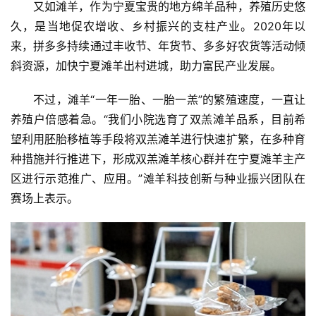
又如滩羊，作为宁夏宝贵的地方绵羊品种，养殖历史悠
久，是当地促农增收、乡村振兴的支柱产业。2020年以
来，拼多多持续通过丰收节、年货节、多多好农货等活动倾
斜资源，加快宁夏滩羊出村进城，助力富民产业发展。
不过，滩羊“一年一胎、一胎一羔”的繁殖速度，一直让
养殖户倍感着急。“我们小院选育了双羔滩羊品系，目前希
望利用胚胎移植等手段将双羔滩羊进行快速扩繁，在多种育
种措施并行推进下，形成双羔滩羊核心群并在宁夏滩羊主产
区进行示范推广、应用。”滩羊科技创新与种业振兴团队在
赛场上表示。