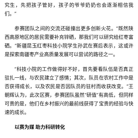
讯
究生，先把孩子管好，孩子的爷爷奶奶也会逐渐相信我
们。”
创
投
参赛团队之间的交流还碰撞出更多创新火花。“既然陕
纪
西高原地区的居民需要补充锌硒，那我们可以研究给红枣富
硒。”新疆昆玉红枣科技小院学生孙武在赛后表示，这或许
数
是探索南疆枣产业高质量发展可以尝试的路径之一。
说
新
“科技小院的工作做得好不好，首先要看队伍是否真正
商
驻扎一线，与农民建立了感情；其次，队员在农村工作中是
否获得成长，以及农民是否因队员的驻村而收获改变。”王
新
朝辉认为，此次区赛，参赛团队虽然“研值”有高低，但同样
商
可贵的是，他们在乡村振兴的最前线获得了宝贵的经验与快
专
栏
速的成长。
以赛为媒 助力科研转化
专
题