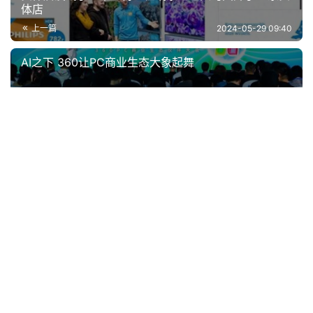
体店
上一篇
2024-05-29 09:40
AI之下 360让PC商业生态大象起舞
2024-05-30 17:29
下一篇
相关推荐
世界杯背后，容声冰箱正在打一场“养鲜”之战
欧洲新能源汽车50%来自中国,欧美要设置障碍了？
小米年内接连被罚款 海外市场虽好但也得遵守本土政策
夏普亏损背后，富士康找到了新增长点的后路？