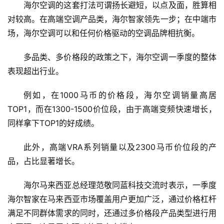
海尔空调的这套打法可谓扬长避短，以点及面，胜算相
数
对较高。在高端空调产品类，海尔智家领先一步；在中端市
说
场，海尔空调可以和任何价格驱动的空调品牌相抗衡。
新
商
多品类、多价格段的政策之下，海尔空调一季度的整体
表现超出行业。
新
商
例如，在1000马币的价格段，海尔空调销量高居
专
TOP1，而在1300-1500价位段，由于高端变频快速增长，
栏
同样拿下TOP1的好成绩。
专
此外，高端VRA系列销量以及2300马币价位段的产
题
品，占比显著增长。
海尔马来西亚总经理范敬同蓝科技交流时表示，一季度
海尔智家在马来西亚市场覆盖用户更加广泛，通过价格杠杆
满足不同群体需求的同时，还通过多价格段产品类型进行用