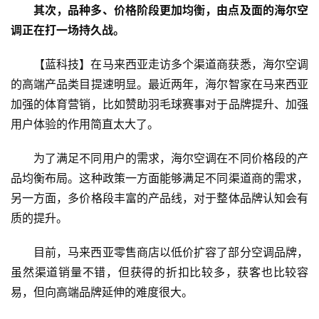
其次，品种多、价格阶段更加均衡，由点及面的海尔空
G
调正在打一场持久战。
人
【蓝科技】在马来西亚走访多个渠道商获悉，海尔空调
工
的高端产品类目提速明显。最近两年，海尔智家在马来西亚
智
加强的体育营销，比如赞助羽毛球赛事对于品牌提升、加强
能
A
用户体验的作用简直太大了。
I
为了满足不同用户的需求，海尔空调在不同价格段的产
品均衡布局。这种政策一方面能够满足不同渠道商的需求，
科
技
另一方面，多价格段丰富的产品线，对于整体品牌认知会有
快
质的提升。
讯
目前，马来西亚零售商店以低价扩容了部分空调品牌，
创
虽然渠道销量不错，但获得的折扣比较多，获客也比较容
投
易，但向高端品牌延伸的难度很大。
纪