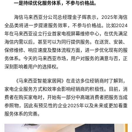
页
一是持续优化服务体系，不参与价格战。
新
海信马来西亚分公司总经理金子辉表示，2025年海信
商
全品类将进一步提速服务效率，不参与价格战。比如2024
业
年在马来西亚设立行业首家电视屏幕维修中心，在优先满足
海信内需以后，甚至可以为同行提供服务。在送货、安装、
5
保修维修、响应速度及整体流程方面，进一步优化现有的服
G
务体系。今天的马来西亚市场，用户对服务的满意与否，正
深刻影响着用户的选择权。
人
工
《马来西亚智能家居网》在走访多位经销商时了解到，
智
家电企业服务方式和效率会影响经销商的积极性。目前，消
能
费者在购买家电时，开始有一部分中高端消费者把服务当成
A
I
参照物，因此有预见性的企业2025年以及未来或更加看重
服务体系的完善。
科
技