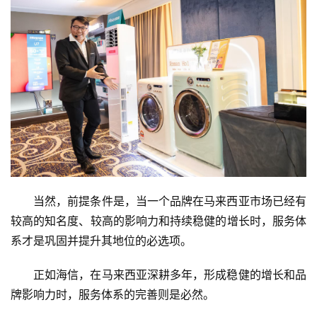
快
讯
创
投
纪
数
说
新
商
当然，前提条件是，当一个品牌在马来西亚市场已经有
较高的知名度、较高的影响力和持续稳健的增长时，服务体
新
系才是巩固并提升其地位的必选项。
商
专
正如海信，在马来西亚深耕多年，形成稳健的增长和品
栏
牌影响力时，服务体系的完善则是必然。