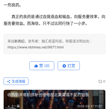
一剂良药。
真正的良药是通过自我造血和输血，向服务要效率，向
服务要效益。而海信，只不过比同行快了一小步。
来自
新商纪
，发布者：融汇栋蓝科技，转载请注明出处：
https://www.nbtimes.net/9671.html
赞
(0)
打赏
生成海报
0
收购船井电机弥补创维电视北美渠道不足的短板
上一篇
2025-02-17 11:27