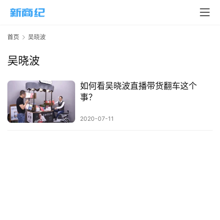
页
新
首页
吴晓波
商
业
吴晓波
5
如何看吴晓波直播带货翻车这个
G
事？
人
2020-07-11
工
智
能
A
I
科
技