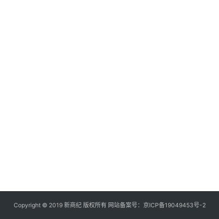
快
讯
创
投
纪
数
说
新
商
新
商
专
栏
Copyright © 2019
新商纪
版权所有 网站备案号：
京ICP备19049453号-2