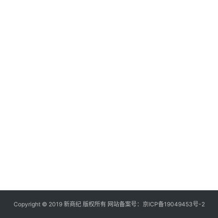
快
讯
创
投
纪
数
说
新
商
新
商
专
栏
Copyright © 2019
新商纪
版权所有 网站备案号：
京ICP备19049453号-2