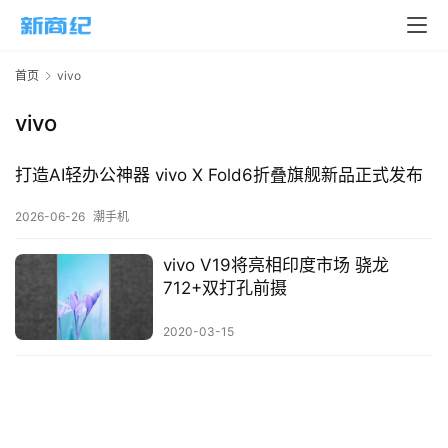
页
新
首页
vivo
商
业
vivo
5
打造AI轻办公神器 vivo X Fold6折叠旗舰新品正式发布
G
2026-06-26
潮手机
人
工
vivo V19将亮相印度市场 骁龙
智
712+双打孔前摄
能
A
2020-03-15
I
科
技