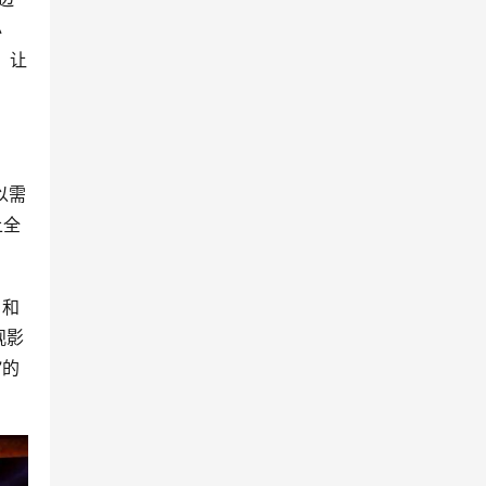
必
，让
以需
上全
角和
观影
”的