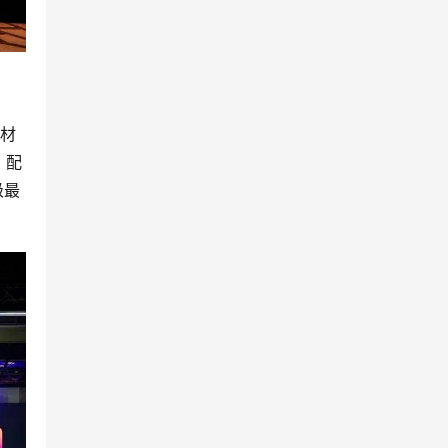
点材
。配
级最