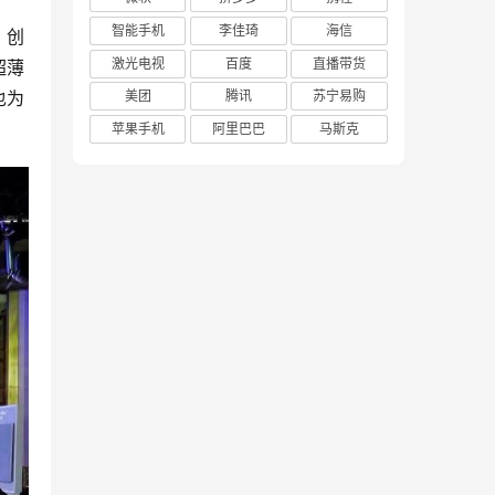
智能手机
李佳琦
海信
，创
激光电视
百度
直播带货
超薄
也为
美团
腾讯
苏宁易购
苹果手机
阿里巴巴
马斯克