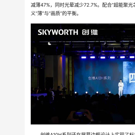
减薄47%，同时光晕减少72.7%。配合“超能聚
义“薄”与“画质”的平衡。
创维A10H系列还在屏幕边框设计上实现了