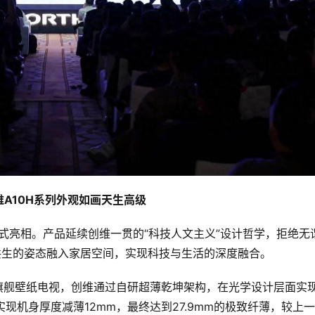
维A10H系列外观如画天生高级
正式亮相。产品延续创维一贯的“科技人文主义”设计哲学，拒绝无
共生的姿态融入家居空间，实现科技与生活的深度融合。
的超旗舰壁纸电视，创维通过自研超薄乾坤架构，在光学设计层面实
现机身厚度减薄12mm，最终达到27.9mm的极致纤薄，较上