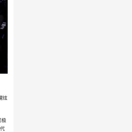
谓炫
现极
一代