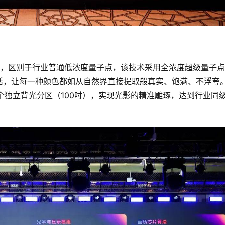
o技术，区别于行业普通低浓度量子点，该技术采用全浓度超级量子
活，让每一种颜色都如从自然界直接提取般真实、饱满、不浮夸
520个独立背光分区（100吋），实现光影的精准雕琢，达到行业同