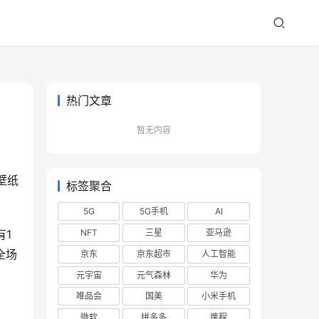
热门文章
暂无内容
壁纸
标签聚合
5G
5G手机
AI
NFT
三星
亚马逊
有1
全场
京东
京东超市
人工智能
元宇宙
元气森林
华为
唯品会
国美
小米手机
微软
拼多多
携程