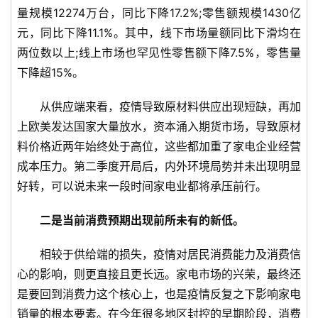
量规模12274万台，同比下降17.2%;零售额规模1430亿
元，同比下降11.1%。其中，线下市场量额同比下滑均在
两位数以上;线上市场也罕见性零售额下降7.5%，零售量
下降超15%。
首
从供应端来看，疫情导致原材料供应出现短缺，再加
页
上欧美发达国家大量放水，资本涌入期货市场，导致原材
新
料价格近两年始终处于高位，这些都加重了家电企业经营
商
成本压力。第二季度开局后，内外环境局势并未出现明显
业
好转，可以说未来一段时间家电业都将承压前行。
5
二是当前消费预期出现前所未有的新低。
G
相较于供给端的损失，疫情对居民消费能力及消费信
心的影响，则更直接且更长远。家电市场的兴荣，最终还
人
工
是要回到消费力这个核心上，也是疫情反复之下影响家电
智
销量的根本要素。在今年很多地区封控的早期阶段，消费