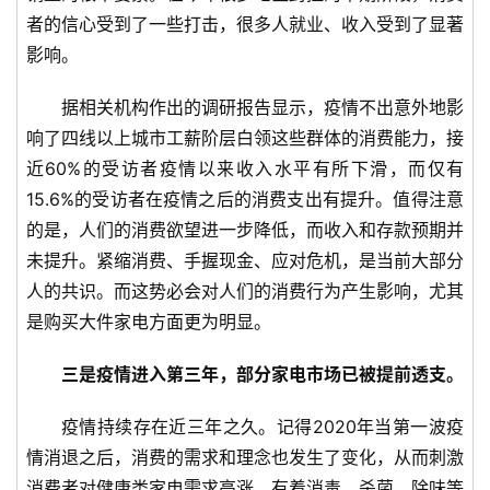
能
者的信心受到了一些打击，很多人就业、收入受到了显著
A
影响。
I
据相关机构作出的调研报告显示，疫情不出意外地影
科
响了四线以上城市工薪阶层白领这些群体的消费能力，接
技
近60%的受访者疫情以来收入水平有所下滑，而仅有
快
15.6%的受访者在疫情之后的消费支出有提升。值得注意
讯
的是，人们的消费欲望进一步降低，而收入和存款预期并
未提升。紧缩消费、手握现金、应对危机，是当前大部分
创
投
人的共识。而这势必会对人们的消费行为产生影响，尤其
纪
是购买大件家电方面更为明显。
三是疫情进入第三年，部分家电市场已被提前透支。
数
说
疫情持续存在近三年之久。记得2020年当第一波疫
新
商
情消退之后，消费的需求和理念也发生了变化，从而刺激
消费者对健康类家电需求高涨。有着消毒、杀菌、除味等