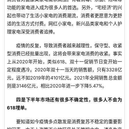
新
功能的家电进入成为很多人的首选。另外，“宅经济”的兴
商
起也带动了生活小家电的消费潮流，消费者更愿意为更舒
专
适的生活方式付费。网红小家电，新兴品类家电和个人护
栏
理家电深受消费者追捧。
专
疫情的反复，导致消费者越来越理性，保守型、收紧
题
型消费已经批量出现，这将会带来家电消费的收紧。事实
上从2020年开始，类似618、双十一促销节日变开始一
定程度遇冷。2020年双十一当天的销售额，只有3328亿
元，远不如2019年的4101亿元。2021年全网销售总金额
则是3146亿元，相比2020年进一步下降5.47%。
四是下半年市场还有很多不确定性，很多人不会为
618埋单。
要知道如今疫情多点散发是消费复苏不稳定的重要影