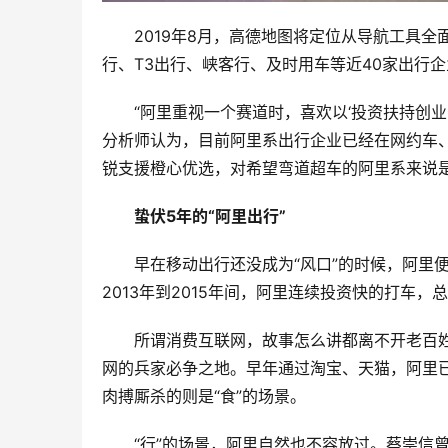
2019年8月，高德地图将定位从导航工具全
行、T3出行、峡客行、及时用车等近40家出行企
“阿里重视一个赛道时，喜欢以‘投资扶持创
分析师认为，目前阿里系出行企业已经在网约车
锐支援橙心优选，对希望弯道超车的阿里系来说
蛰伏5年的“阿里出行”
早在移动出行还没成为“风口”的时候，阿里
2013年到2015年间，阿里连续投资快的打车，
所谓消费互联网，故事怎么讲都离不开老百姓
网的兵家必争之地。早年通过淘宝、天猫，阿里已
肉搏厮杀的则是“食”的场景。
“行”的场景，阿里自然也不容放过。蔡崇信