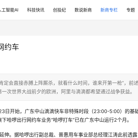
人工智能AI
科技快讯
创投纪
数说新商
新商专栏
专题
网约车
肯定会直接赤膊上阵厮杀，就看什么时间，谁来开第一枪”，前
第一次世界大战前夕的欧洲，阿里与滴滴都希望通过战争获益。
23日开始，广东中山滴滴快车非特殊时段（23:00-5:00）的基
下哈啰出行网约车业务“哈啰打车”已在广东中山运行2个月。
服务延伸。据哈啰出行副总裁、普惠用车事业部总经理江涛此前透露