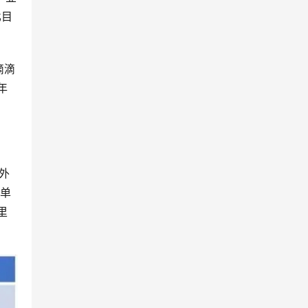
比目
滴滴
年
外
啰单
里