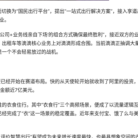
面切换为“国民出行平台”，提出“一站式出行解决方案”，接入享道
业。
业公司+业务线亲自下场’的组合方式确保最终胜利”，接近双方的
、出租车等滴滴核心业务上对滴滴形成合围。当前滴滴正抽调大
是一个不会轻易放过的战机。
便已经开始在赛道布局。快的从天使轮开始就收到了阿里的投资
总金额近7亿美元。
的衣食住行。其中“衣食行”三个高频场景，便成了以流量逻辑
经完成了“衣”这一场景的稳定覆盖。近年来支付宝、饿了么与
曾评价智慧出行“有望成为未来增长速度最快，也最具想象空间的