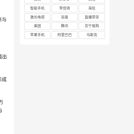
智能手机
李佳琦
海信
激光电视
百度
直播带货
来与
美团
腾讯
苏宁易购
苹果手机
阿里巴巴
马斯克
道出
形成
万
与