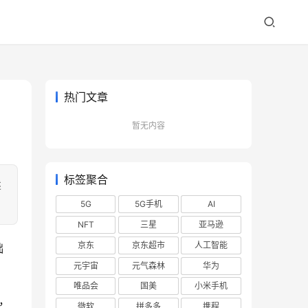
热门文章
暂无内容
标签聚合
述
5G
5G手机
AI
NFT
三星
亚马逊
京东
京东超市
人工智能
础
元宇宙
元气森林
华为
唯品会
国美
小米手机
，
微软
拼多多
携程