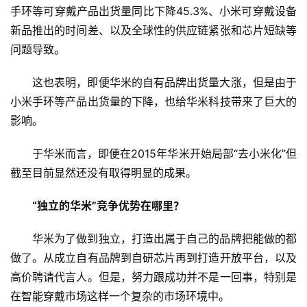
G
手环等可穿戴产品出货量同比下降45.3%、小米可穿戴设备
新品推出的时间差、以及全球性的供应链紧张和芯片短缺等
人
问题导致。
工
智
这也表明，即便华米的自有品牌出货量大涨，但是由于
能
小米手环等产品出货量的下降，也给华米科技带来了巨大的
A
影响。
I
于华米而言，即便在2015年华米开始局部“去小米化”但
科
截至目前显然还没有取得明显的成果。
技
快
“独立的华米”竞争优势在哪里？
讯
华米为了做到独立，打造出属于自己的品牌把能做的都
创
做了。从成立自有品牌到自研芯片再到打造开放平台，以及
投
高价聘请代言人。但是，努力跟成功并不是一回事，特别是
纪
在智能穿戴市场这样一个复杂的市场环境中。