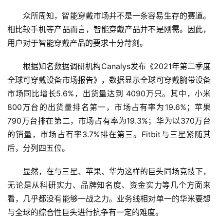
数
众所周知，智能穿戴市场并不是一条容易生存的赛道。
说
相比较手机等产品而言，智能穿戴产品并不是刚需。因此，
新
用户对于智能穿戴产品的要求十分苛刻。
商
根据知名数据调研机构Canalys发布《2021年第二季度
新
全球可穿戴设备市场报告》，数据显示全球可穿戴腕带设备
商
市场同比增长5.6%，出货量达到 4090万只。其中，小米
专
栏
800万台的出货量排名第一，市场占有率为19.6%；苹果
790万台排在第二，市场占有率为19.3%；华为以370万台
专
的销量，市场占有率3.7%排在第三。Fitbit与三星紧随其
题
后，分列四五位。
显然，在与三星、苹果、华为这样的巨头同场竞技下，
无论是从科研实力、品牌知名度、资金实力等几个方面来
看，几乎都没有能够一战之力。业务线相对单一的华米要想
与全球的综合性巨头进行抗争有一定的难度。