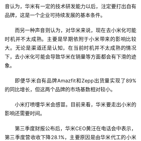
音认为，华米有一定的技术研发能力以后，注定要打出自有
品牌，这是一个企业可持续发展的基本条件。
而另一种声音则认为，对华米来说，现在去小米化可能
时机并不太成熟。主要是早期依附于小米带来的影响比较
大。无论是渠道还是认知，在当前时机并不太成熟的情况
下，去小米化可能会导致华米在销量等方面都会有下滑的迹
象。
首
即便华米自有品牌Amazfit和Zepp出货量实现了89%
页
的同比增长，但这两个品牌的市场基数相对较小。
新
小米打喷嚏华米会感冒。目前来看，华米要走出小米的
商
影响还需要时间。
业
第三季度财报公布后，华米CEO黄汪在电话会中表示，
5
第三季度营收收下降28.1%，主要原因是由华米代工的小米