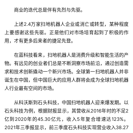
科
商业的迭代总是伴有先烈与先驱。
技
快
上述2.4万家扫地机器人企业或消亡或转型，某种程度
讯
上要感谢这些先驱。正是他们对市场培育起到了积极的作
用，才有更多后来者的捷足先登。
创
投
在蓝科技看来，扫地机器人是消费升级和智能生活的产
纪
物。有远见的创业者们总是不断洞察市场前沿，通过创造需
求和技术创新撬动一个新兴市场。全球第一扫地机器人并非
数
诞生在中国，但中国巨大的应用人群将会成为全球扫地机器
说
人行业最有空间的市场。
新
商
从科沃斯到石头科技，中国扫地机器人迎来爆发期。以
石头科技为例，根据财报显示，其营收从2016年时的不足2
新
商
亿到2020年的45.30亿元，收入5年复合增速达123%。
专
2021年三季报显示，前三季度石头科技实现营业收入38.27