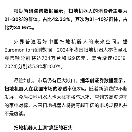
首
根据智研咨询数据显示，扫地机器人的消费者主要为
页
21-30岁的群体，占比42.33%，其次为31-40岁群体，占
比为34.95%。
新
商
外界普遍看好中国扫地机器人的未来空间。据
业
Euromonitor预测数据，2024年我国扫地机器人零售量和
零售额分别将达724万台和129亿元，复合增速(2019-
5
2024)分别达5.9%和10.0%。
G
尽管如此，市场仍有巨大缺口。
据华创证券数据显示，
人
扫地机器人在我国市场的渗透率仅3%。
随着新消费的不断
工
发展，今后扫地机器人也大概率将与冰箱、空调等高渗透率
智
的家电对标，未来扫地机器人将拥有超千亿的市场规模也并
能
不是虚谈。
A
I
扫地机器人上演“疯狂的石头”