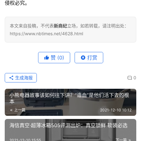
侵权必究。
本文来自投稿，不代表
新商纪
立场，如若转载，请注明出处：
https://www.nbtimes.net/4628.html
赞
(0)
打赏
生成海报
0
小熊电器故事该如何往下讲？“造血”是他们活下去的根
本
上一篇
2021-12-10 10:12
海信真空·超薄冰箱505评测出炉：真空锁鲜 软装必选
2021-12-10 15:55
下一篇