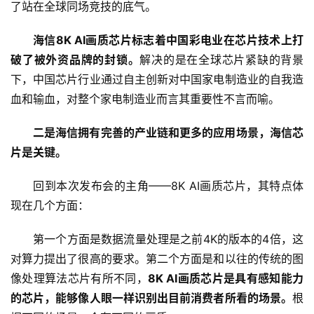
了站在全球同场竞技的底气。
数
海信8K AI画质芯片标志着中国彩电业在芯片技术上打
说
新
破了被外资品牌的封锁。
解决的是在全球芯片紧缺的背景
商
下，中国芯片行业通过自主创新对中国家电制造业的自我造
血和输血，对整个家电制造业而言其重要性不言而喻。
新
商
二是海信拥有完善的产业链和更多的应用场景，海信芯
专
片是关键。
栏
回到本次发布会的主角——8K AI画质芯片，其特点体
专
现在几个方面：
题
第一个方面是数据流量处理是之前4K的版本的4倍，这
对算力提出了很高的要求。第二个方面是和以往的传统的图
像处理算法芯片有所不同，
8K AI画质芯片是具有感知能力
的芯片，能够像人眼一样识别出目前消费者所看的场景。
根