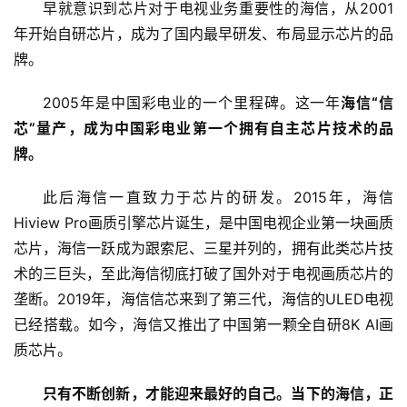
早就意识到芯片对于电视业务重要性的海信，从2001
年开始自研芯片，成为了国内最早研发、布局显示芯片的品
牌。
2005年是中国彩电业的一个里程碑。这一年
海信“信
芯”量产，成为中国彩电业第一个拥有自主芯片技术的品
牌。
此后海信一直致力于芯片的研发。2015年，海信
Hiview Pro画质引擎芯片诞生，是中国电视企业第一块画质
首
芯片，海信一跃成为跟索尼、三星并列的，拥有此类芯片技
页
术的三巨头，至此海信彻底打破了国外对于电视画质芯片的
垄断。2019年，海信信芯来到了第三代，海信的ULED电视
新
已经搭载。如今，海信又推出了中国第一颗全自研8K AI画
商
质芯片。
业
只有不断创新，才能迎来最好的自己。当下的海信，正