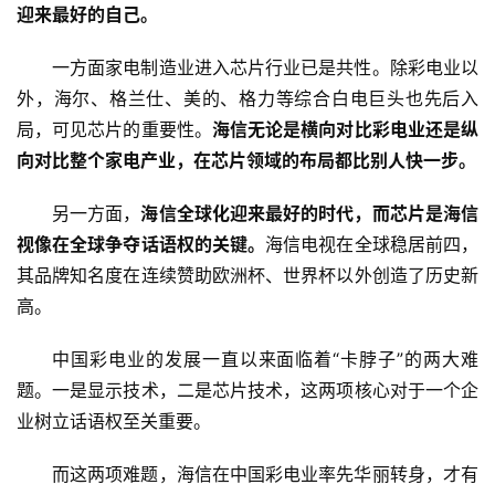
5
迎来最好的自己。
G
一方面家电制造业进入芯片行业已是共性。除彩电业以
人
外，海尔、格兰仕、美的、格力等综合白电巨头也先后入
工
局，可见芯片的重要性。
海信无论是横向对比彩电业还是纵
智
向对比整个家电产业，在芯片领域的布局都比别人快一步。
能
A
另一方面，
海信全球化迎来最好的时代，而芯片是海信
I
视像在全球争夺话语权的关键。
海信电视在全球稳居前四，
其品牌知名度在连续赞助欧洲杯、世界杯以外创造了历史新
科
高。
技
快
中国彩电业的发展一直以来面临着“卡脖子”的两大难
讯
题。一是显示技术，二是芯片技术，这两项核心对于一个企
业树立话语权至关重要。
创
投
而这两项难题，海信在中国彩电业率先华丽转身，才有
纪