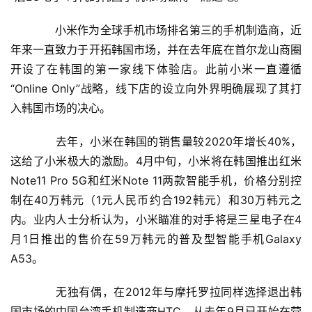
页
　　小米作为全球手机市场排名第三的手机制造商，近
年来一直致力于开拓韩国市场，并在去年底在首尔龙山商圈
新
商
开设了在韩国的第一家线下体验店。此前小米一直遵循
业
“Online Only”战略，线下店的设立向外界明确展现了其打
入韩国市场的决心。
5
G
　　去年，小米在韩国的销售量较2020年增长40%，
这给了小米极大的激励。4月中旬，小米将在韩国推出红米
人
Note11 Pro 5G和红米Note 11两款智能手机，价格分别控
工
制在40万韩元（1元人民币约合192韩元）和30万韩元之
智
内。业内人士分析认为，小米瞄准的对手将是三星电子在4
能
月1日推出的售价在59万韩元的普及型智能手机Galaxy 
A
A53。
I
　　无独有偶，在2012年与摩托罗拉同样选择退出韩
科
国市场的中国台湾手机制造商HTC，从去年9月已开始在营