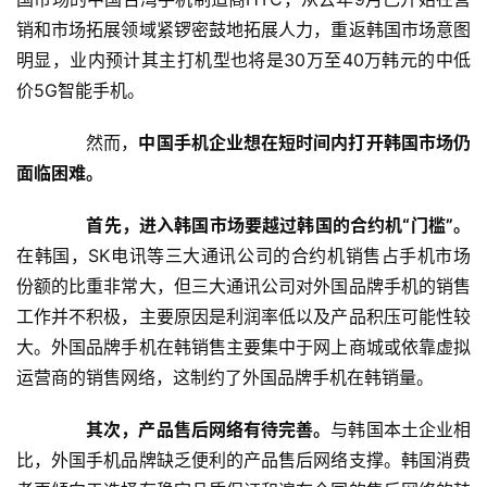
技
销和市场拓展领域紧锣密鼓地拓展人力，重返韩国市场意图
快
讯
明显，业内预计其主打机型也将是30万至40万韩元的中低
价5G智能手机。
创
　　然而，
中国手机企业想在短时间内打开韩国市场仍
投
纪
面临困难。
首先，进入韩国市场要越过韩国的合约机“门槛”。
数
在韩国，SK电讯等三大通讯公司的合约机销售占手机市场
说
新
份额的比重非常大，但三大通讯公司对外国品牌手机的销售
商
工作并不积极，主要原因是利润率低以及产品积压可能性较
大。外国品牌手机在韩销售主要集中于网上商城或依靠虚拟
新
运营商的销售网络，这制约了外国品牌手机在韩销量。
商
专
其次，产品售后网络有待完善。
与韩国本土企业相
栏
比，外国手机品牌缺乏便利的产品售后网络支撑。韩国消费