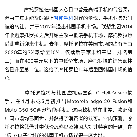
　　摩托罗拉在韩国人心目中曾是高端手机的代名词，
但由于其未能及时跟上
智能手机
时代的步伐，手机业务部门
被迫转让，并于2012年退出韩国手机市场。联想集团2014
年收购摩托罗拉之后开始主攻中低端手机市场，摩托罗拉也
借此重新迎来生机。去年，摩托罗拉在美国市场的占有率由
2020年的3%激增至10%，仅落后于苹果和三星，排名第
三；而在400美元以下的中低价市场，摩托罗拉的销售额排
名已升至第二位。这给了摩托罗拉10年后重回韩国市场的信
心。
　　摩托罗拉将与韩国虚拟运营商LG HelloVision携
手，在4月末或5月初推出Motorola edge 20 Fusion和
Moto G50 5G两款智能手机。这两款机型在北美、欧洲和
中国市场均已面世，并获得了消费者的认可。业内预测，摩
托罗拉将凭借其中低价战略以及韩国人对其特有的情结，在
首
“后LG电子”时代的韩国手机市场谋得一席之地。