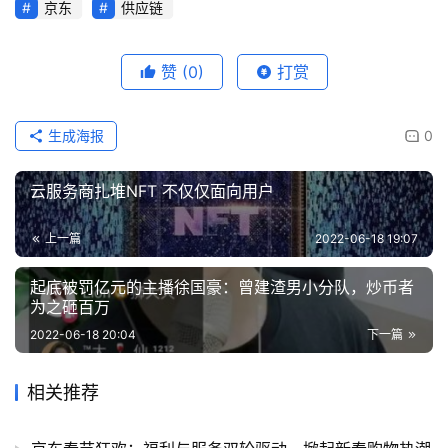
京东
供应链
赞
(0)
打赏
生成海报
0
云服务商扎堆NFT 不仅仅面向用户
上一篇
2022-06-18 19:07
起底被罚亿元的主播徐国豪：曾建渣男小分队，炒币者
为之砸百万
2022-06-18 20:04
下一篇
相关推荐