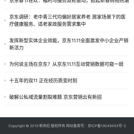
京东春节狂欢：福利与服务双轮驱动，掀起新春购物热潮
京东调研：老中青三代均偏好居家养老 居家场景下的医
疗健康服务、适老家政服务需求集中
发挥新型实体企业效能，京东11.11全面激发中小企业产销
新活力
为何说主场在京东？从京东11.11互动营销数据可窥一斑
十五年的双11 正在经历质变时刻
破解公私域流量割裂难题 京东营销云有新招
Copyright © 2019
新商纪
版权所有 网站备案号：
京ICP备19049453号-2