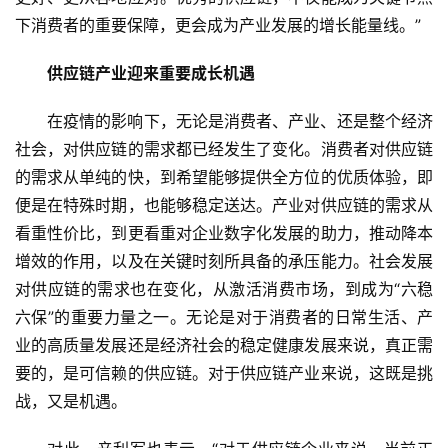
快
下消费者的重要保障，更会成为产业发展的增长能量线。”
讯
供应链产业迎来重要成长机遇
创
投
在疫情的影响下，无论是消费者、产业、还是整个经济
纪
社会，对供应链的需求都已经发生了变化。消费者对供应链
的需求从单纯的快，到希望能够提供全方位的优质体验，即
数
便是在特殊时期，也能够稳定送达。产业对供应链的需求从
说
看重性价比，到更看重对企业数字化发展的助力，推动降本
新
增效的作用，以及在关键时刻所具备的承压能力。社会发展
商
对供应链的需求也在变化，从激活消费市场，到成为“六稳
六保”的重要力量之一。无论是对于消费者的日常生活、产
新
业的高质量发展还是经济社会的稳定健康发展来说，真正需
商
专
要的，是可信赖的供应链。对于供应链产业来说，这既是挑
栏
战，又是机遇。