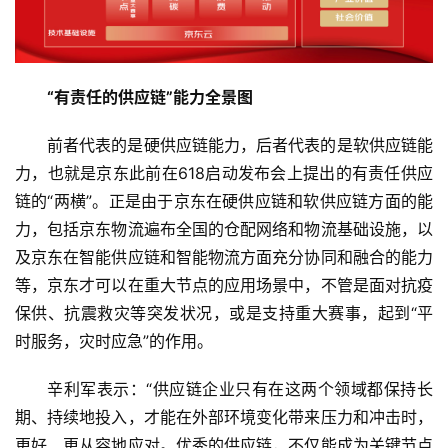
页
新
商
“有责任的供应链”能力全景图
业
前者代表的是硬供应链能力，后者代表的是软供应链能
5
力，也就是京东此前在618启动发布会上提出的有责任供应
G
链的“两横”。正是由于京东在硬供应链和软供应链方面的能
力，包括京东物流遍布全国的仓配网络和物流基础设施，以
人
及京东在智能供应链和智能物流方面充分协同和融合的能力
工
等，京东才可以在重大节点的应用场景中，不管是面对抗疫
智
能
保供、抗震救灾等突发状况，或是支持重大赛事，起到“平
A
时服务，灾时应急”的作用。
I
辛利军表示：“供应链企业只有在这两个领域都保持长
科
期、持续地投入，才能在外部环境变化带来压力和冲击时，
技
更好、更从容地应对。优秀的供应链，不仅能成为关键节点