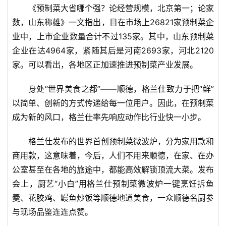
《预制菜大省哪个强？论经营规模，北京第一；论家
数，山东称雄》一文指出，目在市场上26821家预制菜企
业中，上市企业数量合计不过135家。其中，山东预制菜
企业在达4964家，紧随其后是河南2693家，河北2120
家。可以看出，各地区正加速推进预制菜产业发展。
身处“世界美食之都”——顺德，格兰仕致力于把“鲜”
以简单、创新的方式传递给每一位用户。因此，在预制菜
成为新的风口，格兰仕率先响应动作比行业快一小步。
格兰仕发布的世界首创预制菜微波炉，分为家用款和
商用款，这意味着，今后，人们不用来顺德，在家、在办
公室甚至在各地的旅途中，都能高效解锁顶流大菜。发布
会上，厨艺“小白”用格兰仕预制菜微波炉一键烹饪拆鱼
羹、花胶鸡、鳗鱼炒饭等顺德地道美食，一众顺德名厨参
与现场品鉴连连点赞。