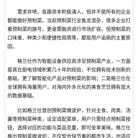
人
需求井喷，各路资本积极涌入，但并不是所有的企业
工
都能做好预制菜。当前预制菜行业鱼龙混杂，很多企业打
智
着预制菜的旗号，更亟需融资进行市场扩容。但预制菜的
能
A
口味差、种类少和便捷性局限等，都是用户诟病的主要原
I
因。
科
格兰仕作为智能设备供应商涉足预制菜产业，一方面
技
是其在厨电领域积累几十年的经验，不仅拥有技术创新的
快
基础，更了解智能化产品对预制菜的影响；二是格兰仕在
讯
全球拥有海量用户，对海内外多元化的美食烹饪拥有庞大
的数据基础。
创
投
比如格兰仕首创预制菜微波炉，针对主食、肉类、汤
纪
羹等预制菜种类，设定适配菜单，用户只需轻点预制菜按
钮，选择对应的功能与菜品克重，即可坐享美味。格兰仕
数
推出预制菜微波炉，不仅契合快节奏的都市生活，也适应