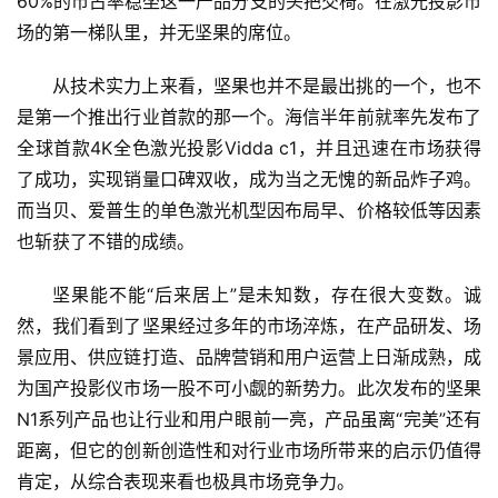
60%的市占率稳坐这一产品分支的头把交椅。在激光投影市
场的第一梯队里，并无坚果的席位。
从技术实力上来看，坚果也并不是最出挑的一个，也不
是第一个推出行业首款的那一个。海信半年前就率先发布了
全球首款4K全色激光投影Vidda c1，并且迅速在市场获得
了成功，实现销量口碑双收，成为当之无愧的新品炸子鸡。
而当贝、爱普生的单色激光机型因布局早、价格较低等因素
也斩获了不错的成绩。
坚果能不能“后来居上”是未知数，存在很大变数。诚
然，我们看到了坚果经过多年的市场淬炼，在产品研发、场
景应用、供应链打造、品牌营销和用户运营上日渐成熟，成
为国产投影仪市场一股不可小觑的新势力。此次发布的坚果
N1系列产品也让行业和用户眼前一亮，产品虽离“完美”还有
距离，但它的创新创造性和对行业市场所带来的启示仍值得
肯定，从综合表现来看也极具市场竞争力。