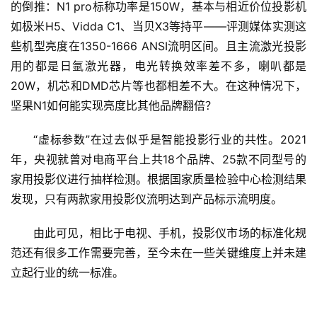
快
的倒推：N1 pro标称功率是150W，基本与相近价位投影机
讯
如极米H5、Vidda C1、当贝X3等持平——评测媒体实测这
些机型亮度在1350-1666 ANSI流明区间。且主流激光投影
创
用的都是日氩激光器，电光转换效率差不多，喇叭都是
投
20W，机芯和DMD芯片等也都相差不大。在这种情况下，
纪
坚果N1如何能实现亮度比其他品牌翻倍？
数
“虚标参数”在过去似乎是智能投影行业的共性。2021
说
年，央视就曾对电商平台上共18个品牌、25款不同型号的
新
家用投影仪进行抽样检测。根据国家质量检验中心检测结果
商
发现，只有两款家用投影仪流明达到产品标示流明度。
新
由此可见，相比于电视、手机，投影仪市场的标准化规
商
范还有很多工作需要完善，至今未在一些关键维度上并未建
专
立起行业的统一标准。
栏
专