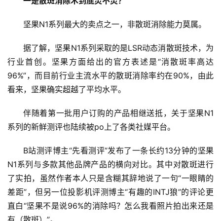
一是散斑消除术到底灵不灵？
坚果N1系列最大的卖点之一，非散斑消除能力莫属。
据了解，坚果N1系列采取的是LSR动态消散斑技术，为
行业首创。坚果方面给出的官方表述是“消散斑率高达
96%”，而目前行业主流水平的散斑消除率约在90%，由此
看来，坚果确实超越了平均水平。
伴随着第一批用户订购的产品相继送抵，关于坚果N1
系列的新鲜测评也陆续被po上了各类社媒平台。
B站测评博主“先看测评”发布了一条长约13分钟的坚果
N1系列与多款其他品牌产品的横向对比。其中对散斑进行
了实拍，虽然作者本人只是含糊其辞地说了一句“一眼睛的
差距”，但另一位投影机评测博主“有趣的INTJ狼”的评论更
直白“坚果不是说96%的消除吗？怎么我看照片拍出来还是
有（散斑）”。