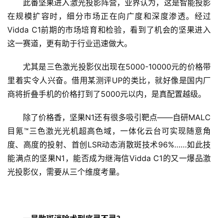
此番坚果进入激光投影阵营，业界认为，这是智能投影
在规模扩容时，细分市场正在向广度和深度渗透。经过
Vidda C1前期的市场培育和检验，看到了机会的坚果进入
这一赛道，更有助于行业迅速做大。
尤其是三色激光投影仪出现在5000-10000元的价格带
里着实令人兴奋。借用某测评UP的类比，就好像是国内厂
商将折叠手机的价格打到了5000元以内，是真配置越级。
除了价格香，坚果N1还有很多吸引靶点——自研MALC 
目氪™三色激光光机超高色域，一体化云台可实现随意角
度、高度的投射、首创LSR动态消散斑技术96%……如此技
能满点的坚果N1，能否成为继海信Vidda C1的又一爆品激
光投影仪，需要从三个维度考量。