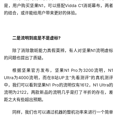
是，用户购买坚果N1，可以搭配Vidda C1消斑幕布，两者
新
的结合，或许能给用户带来更好的体验。
商
业
二是流明到底是不是虚标?
5
G
除了消除散斑能力真假莫辨，有人对坚果N1流明虚标
的问题也提出了质疑。
人
工
根据坚果官方发布，坚果N1 Pro为3200流明，N1 
智
Ultra为4000流明，而在B站UP主“先看测评”的真机测评
能
中，我们可以看到坚果N1 Pro的流明仅有1612，N1 Ultra的
A
I
流明为2122，两款新品的流明几乎是打了半折的存在，差
距之大有些超出预期。
科
同样，我们也可以通过机器的整机功率来进行一个简单
技